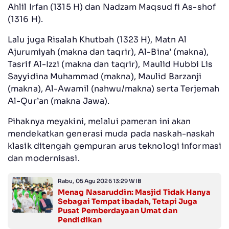
Ahlil Irfan (1315 H) dan Nadzam Maqsud fi As-shof
(1316 H).
Lalu juga Risalah Khutbah (1323 H), Matn Al
Ajurumiyah (makna dan taqrir), Al-Bina’ (makna),
Tasrif Al-Izzi (makna dan taqrir), Maulid Hubbi Lis
Sayyidina Muhammad (makna), Maulid Barzanji
(makna), Al-Awamil (nahwu/makna) serta Terjemah
Al-Qur’an (makna Jawa).
Pihaknya meyakini, melalui pameran ini akan
mendekatkan generasi muda pada naskah-naskah
klasik ditengah gempuran arus teknologi informasi
dan modernisasi.
Rabu, 05 Agu 2026 13:29 WIB
Menag Nasaruddin: Masjid Tidak Hanya
Sebagai Tempat ibadah, Tetapi Juga
Pusat Pemberdayaan Umat dan
Pendidikan