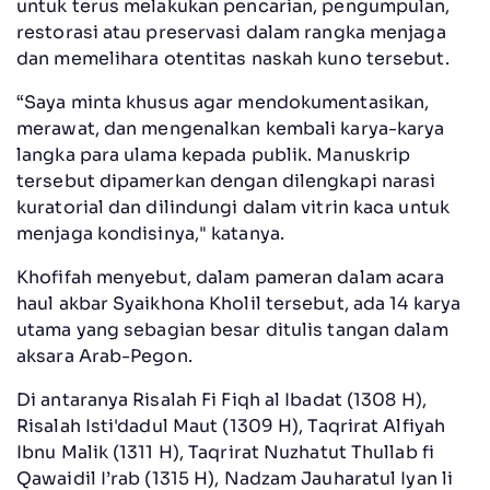
untuk terus melakukan pencarian, pengumpulan,
restorasi atau preservasi dalam rangka menjaga
dan memelihara otentitas naskah kuno tersebut.
“Saya minta khusus agar mendokumentasikan,
merawat, dan mengenalkan kembali karya-karya
langka para ulama kepada publik. Manuskrip
tersebut dipamerkan dengan dilengkapi narasi
kuratorial dan dilindungi dalam vitrin kaca untuk
menjaga kondisinya," katanya.
Khofifah menyebut, dalam pameran dalam acara
haul akbar Syaikhona Kholil tersebut, ada 14 karya
utama yang sebagian besar ditulis tangan dalam
aksara Arab-Pegon.
Di antaranya Risalah Fi Fiqh al Ibadat (1308 H),
Risalah Isti'dadul Maut (1309 H), Taqrirat Alfiyah
Ibnu Malik (1311 H), Taqrirat Nuzhatut Thullab fi
Qawaidil I’rab (1315 H), Nadzam Jauharatul Iyan li