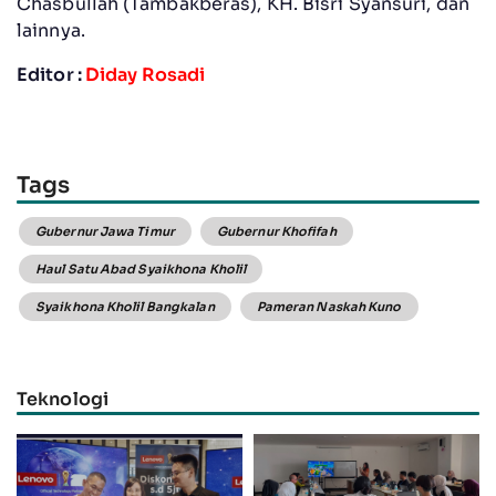
Chasbullah (Tambakberas), KH. Bisri Syansuri, dan
lainnya.
Editor :
Diday Rosadi
Tags
Gubernur Jawa Timur
Gubernur Khofifah
Haul Satu Abad Syaikhona Kholil
Syaikhona Kholil Bangkalan
Pameran Naskah Kuno
Teknologi