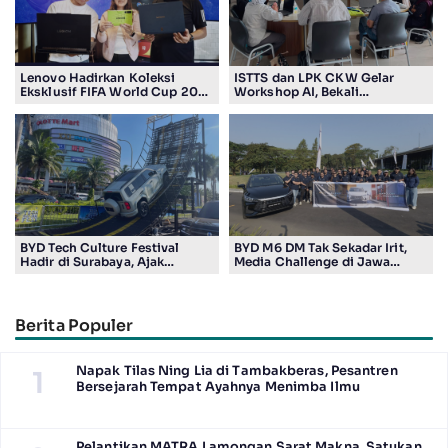
Lenovo Hadirkan Koleksi
ISTTS dan LPK CKW Gelar
Eksklusif FIFA World Cup 2026
Workshop AI, Bekali
Edition di Surabaya, Bidik
Masyarakat Kuasai Teknologi
Penggemar Teknologi dan
Digital
Sepak Bola
BYD Tech Culture Festival
BYD M6 DM Tak Sekadar Irit,
Hadir di Surabaya, Ajak
Media Challenge di Jawa
Masyarakat Kenali Teknologi
Timur Buktikan Pengalaman
Kendaraan Elektrifikasi
Berkendara yang Nyaman dan
Efisien
Berita Populer
Napak Tilas Ning Lia di Tambakberas, Pesantren
1
Bersejarah Tempat Ayahnya Menimba Ilmu
Pelantikan MATRA Lamongan Sarat Makna, Satukan