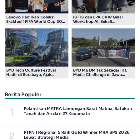
Lenovo Hadirkan Koleksi
ISTTS dan LPK CKW Gelar
Eksklusif FIFA World Cup 2026
Workshop AI, Bekali
Edition di Surabaya, Bidik
Masyarakat Kuasai Teknologi
Penggemar Teknologi dan
Digital
Sepak Bola
BYD Tech Culture Festival
BYD M6 DM Tak Sekadar Irit,
Hadir di Surabaya, Ajak
Media Challenge di Jawa
Masyarakat Kenali Teknologi
Timur Buktikan Pengalaman
Kendaraan Elektrifikasi
Berkendara yang Nyaman dan
Efisien
Berita Populer
Pelantikan MATRA Lamongan Sarat Makna, Satukan
1
Tanah dan Air dari 27 Kecamata
PTPN I Regional 5 Raih Gold Winner MRA SPS 2026
2
Lewat Strategi Media