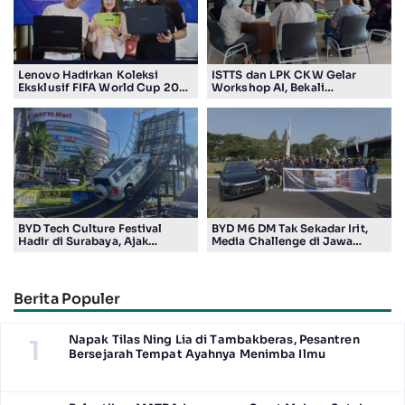
Lenovo Hadirkan Koleksi
ISTTS dan LPK CKW Gelar
Eksklusif FIFA World Cup 2026
Workshop AI, Bekali
Edition di Surabaya, Bidik
Masyarakat Kuasai Teknologi
Penggemar Teknologi dan
Digital
Sepak Bola
BYD Tech Culture Festival
BYD M6 DM Tak Sekadar Irit,
Hadir di Surabaya, Ajak
Media Challenge di Jawa
Masyarakat Kenali Teknologi
Timur Buktikan Pengalaman
Kendaraan Elektrifikasi
Berkendara yang Nyaman dan
Efisien
Berita Populer
Napak Tilas Ning Lia di Tambakberas, Pesantren
1
Bersejarah Tempat Ayahnya Menimba Ilmu