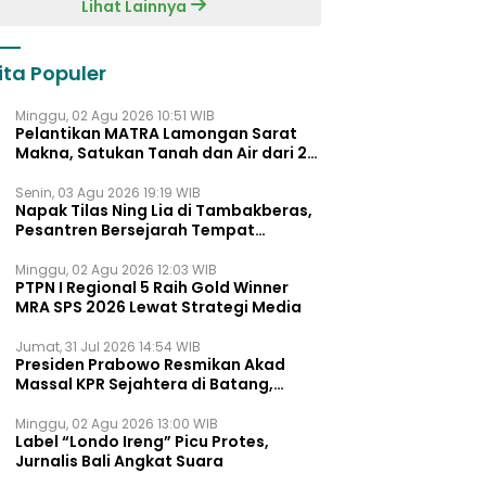
Lihat Lainnya
ita Populer
Minggu, 02 Agu 2026 10:51 WIB
Pelantikan MATRA Lamongan Sarat
Makna, Satukan Tanah dan Air dari 27
Kecamata
Senin, 03 Agu 2026 19:19 WIB
Napak Tilas Ning Lia di Tambakberas,
Pesantren Bersejarah Tempat
Ayahnya Menimba Ilmu
Minggu, 02 Agu 2026 12:03 WIB
PTPN I Regional 5 Raih Gold Winner
MRA SPS 2026 Lewat Strategi Media
Jumat, 31 Jul 2026 14:54 WIB
Presiden Prabowo Resmikan Akad
Massal KPR Sejahtera di Batang,
Khofifah Dukung Penuh Program FLPP
dan KPP di Jatim
Minggu, 02 Agu 2026 13:00 WIB
Label “Londo Ireng” Picu Protes,
Jurnalis Bali Angkat Suara