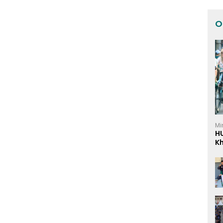
O
Mi
H
K
I