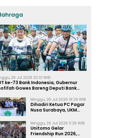
lahraga
nggu, 26 Jul 2026 20:01 WIB
UT ke-73 Bank Indonesia, Gubernur
hofifah Gowes Bareng Deputi Bank
ndonesia
Minggu, 26 Jul 2026 19:29 WIB
Dihadiri Ketua PC Pagar
Nusa Surabaya, UKM
Pagar Nusa UNIPRA
Sahkan Anggota Baru
Minggu, 26 Jul 2026 11:26 WIB
Unitomo Gelar
Friendship Run 2026,