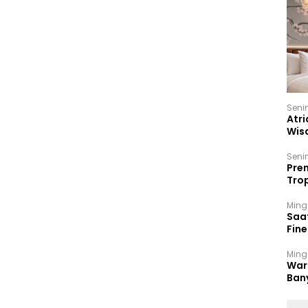
Seni
Atri
Wis
17 P
Seni
Prem
Trop
Ban
Ming
Saa
Fin
Had
Ming
War
Ban
Men