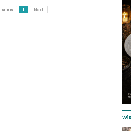
evious
1
Next
Wis