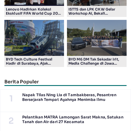
Lenovo Hadirkan Koleksi
ISTTS dan LPK CKW Gelar
Eksklusif FIFA World Cup 2026
Workshop AI, Bekali
Edition di Surabaya, Bidik
Masyarakat Kuasai Teknologi
Penggemar Teknologi dan
Digital
Sepak Bola
BYD Tech Culture Festival
BYD M6 DM Tak Sekadar Irit,
Hadir di Surabaya, Ajak
Media Challenge di Jawa
Masyarakat Kenali Teknologi
Timur Buktikan Pengalaman
Kendaraan Elektrifikasi
Berkendara yang Nyaman dan
Efisien
Berita Populer
Napak Tilas Ning Lia di Tambakberas, Pesantren
1
Bersejarah Tempat Ayahnya Menimba Ilmu
Pelantikan MATRA Lamongan Sarat Makna, Satukan
2
Tanah dan Air dari 27 Kecamata