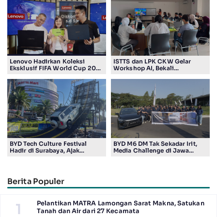
Lenovo Hadirkan Koleksi
ISTTS dan LPK CKW Gelar
Eksklusif FIFA World Cup 2026
Workshop AI, Bekali
Edition di Surabaya, Bidik
Masyarakat Kuasai Teknologi
Penggemar Teknologi dan
Digital
Sepak Bola
BYD Tech Culture Festival
BYD M6 DM Tak Sekadar Irit,
Hadir di Surabaya, Ajak
Media Challenge di Jawa
Masyarakat Kenali Teknologi
Timur Buktikan Pengalaman
Kendaraan Elektrifikasi
Berkendara yang Nyaman dan
Efisien
Berita Populer
Pelantikan MATRA Lamongan Sarat Makna, Satukan
1
Tanah dan Air dari 27 Kecamata