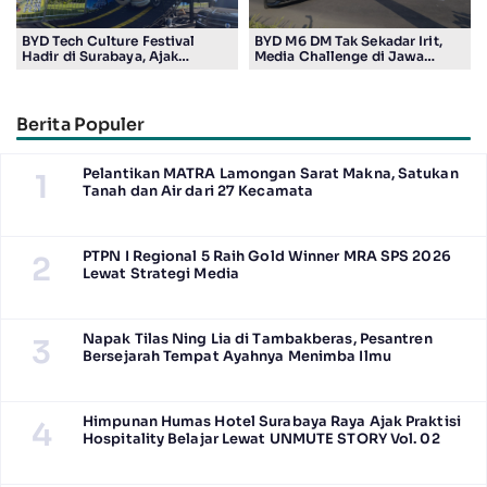
BYD Tech Culture Festival
BYD M6 DM Tak Sekadar Irit,
Hadir di Surabaya, Ajak
Media Challenge di Jawa
Masyarakat Kenali Teknologi
Timur Buktikan Pengalaman
Kendaraan Elektrifikasi
Berkendara yang Nyaman dan
Efisien
Berita Populer
Pelantikan MATRA Lamongan Sarat Makna, Satukan
1
Tanah dan Air dari 27 Kecamata
PTPN I Regional 5 Raih Gold Winner MRA SPS 2026
2
Lewat Strategi Media
Napak Tilas Ning Lia di Tambakberas, Pesantren
3
Bersejarah Tempat Ayahnya Menimba Ilmu
Himpunan Humas Hotel Surabaya Raya Ajak Praktisi
4
Hospitality Belajar Lewat UNMUTE STORY Vol. 02