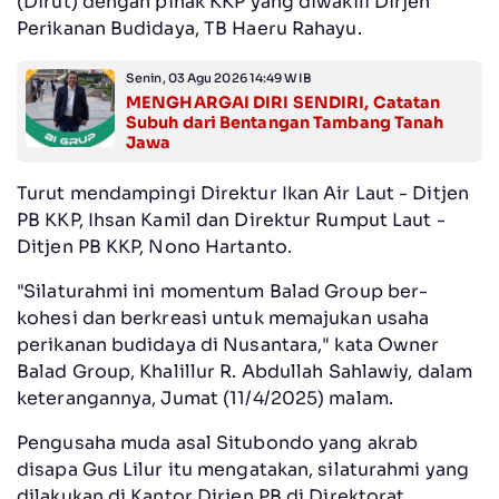
(Dirut) dengan pihak KKP yang diwakili Dirjen
Perikanan Budidaya, TB Haeru Rahayu.
Senin, 03 Agu 2026 14:49 WIB
MENGHARGAI DIRI SENDIRI, Catatan
Subuh dari Bentangan Tambang Tanah
Jawa
Turut mendampingi Direktur Ikan Air Laut - Ditjen
PB KKP, Ihsan Kamil dan Direktur Rumput Laut -
Ditjen PB KKP, Nono Hartanto.
"Silaturahmi ini momentum Balad Group ber-
kohesi dan berkreasi untuk memajukan usaha
perikanan budidaya di Nusantara," kata Owner
Balad Group, Khalillur R. Abdullah Sahlawiy, dalam
keterangannya, Jumat (11/4/2025) malam.
Pengusaha muda asal Situbondo yang akrab
disapa Gus Lilur itu mengatakan, silaturahmi yang
dilakukan di Kantor Dirjen PB di Direktorat