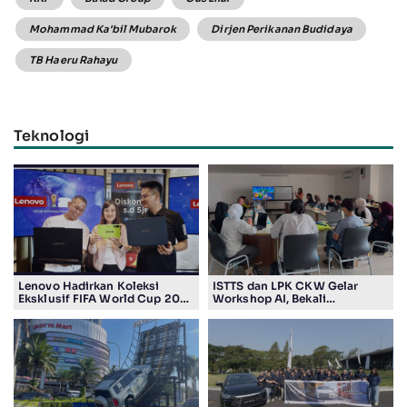
Mohammad Ka'bil Mubarok
Dirjen Perikanan Budidaya
TB Haeru Rahayu
Teknologi
Lenovo Hadirkan Koleksi
ISTTS dan LPK CKW Gelar
Eksklusif FIFA World Cup 2026
Workshop AI, Bekali
Edition di Surabaya, Bidik
Masyarakat Kuasai Teknologi
Penggemar Teknologi dan
Digital
Sepak Bola