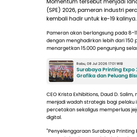
Momentum tersebut menjadi land
(SPE) 2026, pameran industri per
kembali hadir untuk ke-19 kalinya.
Pameran akan berlangsung pada 8–11 J
dengan menghadirkan lebih dari 150 
menargetkan 15.000 pengunjung sel
Rabu, 08 Jul 2026 17:01 WIB
Surabaya Printing Expo 2
Grafika dan Peluang Bis
CEO Krista Exhibitions, Daud D. Sali
menjadi wadah strategis bagi pelaku 
percetakan sekaligus memperluas jeja
digital.
"Penyelenggaraan Surabaya Printin