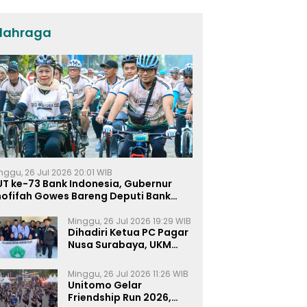
lahraga
nggu, 26 Jul 2026 20:01 WIB
UT ke-73 Bank Indonesia, Gubernur
hofifah Gowes Bareng Deputi Bank
ndonesia
Minggu, 26 Jul 2026 19:29 WIB
Dihadiri Ketua PC Pagar
Nusa Surabaya, UKM
Pagar Nusa UNIPRA
Sahkan Anggota Baru
Minggu, 26 Jul 2026 11:26 WIB
Unitomo Gelar
Friendship Run 2026,