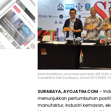
Krista Exhibitions umumkan pameran SPE 2026 a
Convention Hall Surabaya, Jumat (3/7/2026). Fo
SURABAYA, AYOJATIM.COM
– Ind
menunjukkan pertumbuhan positif
manufaktur, industri kemasan, ek