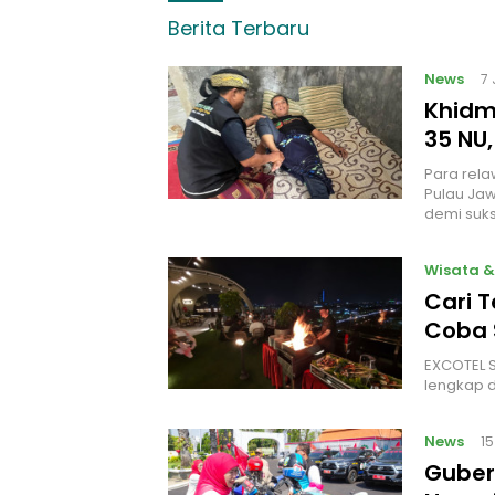
Berita Terbaru
News
7
Khidm
35 NU,
Para rela
Pulau Jaw
demi suks
Wisata &
Cari 
Coba 
EXCOTEL S
lengkap d
News
1
Guber