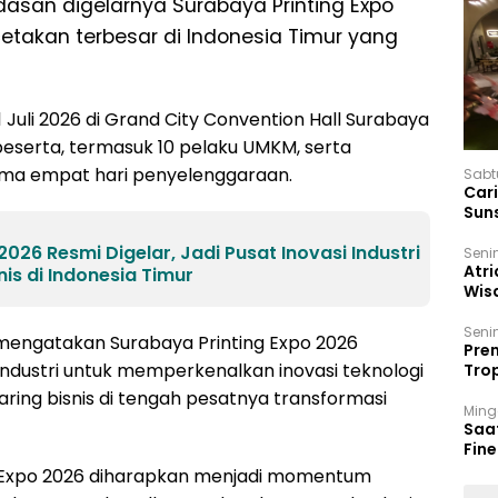
asan digelarnya Surabaya Printing Expo
cetakan terbesar di Indonesia Timur yang
uli 2026 di Grand City Convention Hall Surabaya
peserta, termasuk 10 pelaku UMKM, serta
ama empat hari penyelenggaraan.
Sabt
Car
Sun
026 Resmi Digelar, Jadi Pusat Inovasi Industri
Seni
Atri
nis di Indonesia Timur
Wis
17 P
Seni
m, mengatakan Surabaya Printing Expo 2026
Prem
industri untuk memperkenalkan inovasi teknologi
Trop
Ban
ring bisnis di tengah pesatnya transformasi
Ming
Saa
Fin
Had
g Expo 2026 diharapkan menjadi momentum