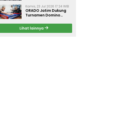
Dorong Budaya Hidup
Sehat di Surabaya
Kamis, 23 Jul 2026 17:24 WIB
ORADO Jatim Dukung
Turnamen Domino
Jurnalis Kemerdekaan
2026 di Surabaya
Lihat lainnya