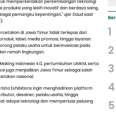
 untuk memperkenalkan perkembangan teknologi
 produksi yang lebih inovatif dan berdaya saing,
bagai pemangku kepentingan," ujar Daud saat
Ber
).
1
cetakan di Jawa Timur tidak terlepas dari
oduk, label, media promosi, hingga layanan
ndorong pelaku usaha untuk berinvestasi pada
2
 dan ramah lingkungan.
m Making Indonesia 4.0, pertumbuhan UMKM, serta
3
juga menjadikan Jawa Timur sebagai salah
cetakan nasional.
4
Krista Exhibitions ingin menghadirkan platform
butor, desainer, pelaku usaha, hingga
pat adopsi teknologi dan memperluas peluang
5