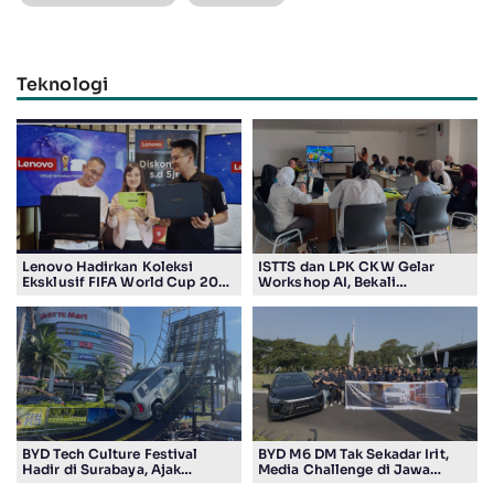
Teknologi
Lenovo Hadirkan Koleksi
ISTTS dan LPK CKW Gelar
Eksklusif FIFA World Cup 2026
Workshop AI, Bekali
Edition di Surabaya, Bidik
Masyarakat Kuasai Teknologi
Penggemar Teknologi dan
Digital
Sepak Bola
BYD Tech Culture Festival
BYD M6 DM Tak Sekadar Irit,
Hadir di Surabaya, Ajak
Media Challenge di Jawa
Masyarakat Kenali Teknologi
Timur Buktikan Pengalaman