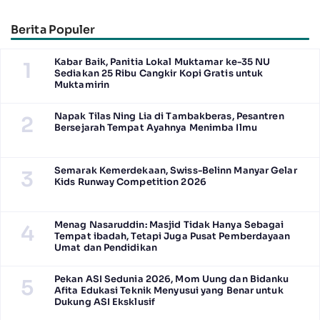
Kendaraan Elektrifikasi
Berkendara yang Nyaman dan
Efisien
Berita Populer
Kabar Baik, Panitia Lokal Muktamar ke-35 NU
1
Sediakan 25 Ribu Cangkir Kopi Gratis untuk
Muktamirin
Napak Tilas Ning Lia di Tambakberas, Pesantren
2
Bersejarah Tempat Ayahnya Menimba Ilmu
Semarak Kemerdekaan, Swiss-Belinn Manyar Gelar
3
Kids Runway Competition 2026
Menag Nasaruddin: Masjid Tidak Hanya Sebagai
4
Tempat ibadah, Tetapi Juga Pusat Pemberdayaan
Umat dan Pendidikan
Pekan ASI Sedunia 2026, Mom Uung dan Bidanku
5
Afita Edukasi Teknik Menyusui yang Benar untuk
Dukung ASI Eksklusif