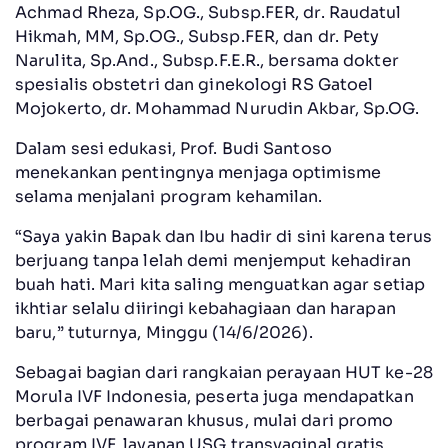
Achmad Rheza, Sp.OG., Subsp.FER, dr. Raudatul
Hikmah, MM, Sp.OG., Subsp.FER, dan dr. Pety
Narulita, Sp.And., Subsp.F.E.R., bersama dokter
spesialis obstetri dan ginekologi RS Gatoel
Mojokerto, dr. Mohammad Nurudin Akbar, Sp.OG.
Dalam sesi edukasi, Prof. Budi Santoso
menekankan pentingnya menjaga optimisme
selama menjalani program kehamilan.
“Saya yakin Bapak dan Ibu hadir di sini karena terus
berjuang tanpa lelah demi menjemput kehadiran
buah hati. Mari kita saling menguatkan agar setiap
ikhtiar selalu diiringi kebahagiaan dan harapan
baru,” tuturnya, Minggu (14/6/2026).
Sebagai bagian dari rangkaian perayaan HUT ke-28
Morula IVF Indonesia, peserta juga mendapatkan
berbagai penawaran khusus, mulai dari promo
program IVF, layanan USG transvaginal gratis,