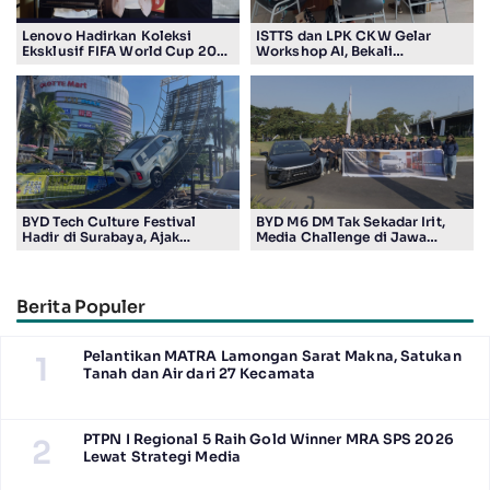
Lenovo Hadirkan Koleksi
ISTTS dan LPK CKW Gelar
Eksklusif FIFA World Cup 2026
Workshop AI, Bekali
Edition di Surabaya, Bidik
Masyarakat Kuasai Teknologi
Penggemar Teknologi dan
Digital
Sepak Bola
BYD Tech Culture Festival
BYD M6 DM Tak Sekadar Irit,
Hadir di Surabaya, Ajak
Media Challenge di Jawa
Masyarakat Kenali Teknologi
Timur Buktikan Pengalaman
Kendaraan Elektrifikasi
Berkendara yang Nyaman dan
Efisien
Berita Populer
Pelantikan MATRA Lamongan Sarat Makna, Satukan
1
Tanah dan Air dari 27 Kecamata
PTPN I Regional 5 Raih Gold Winner MRA SPS 2026
2
Lewat Strategi Media