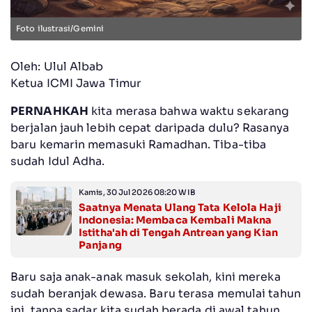
Foto ilustrasi/Gemini
Oleh: Ulul Albab
Ketua ICMI Jawa Timur
PERNAHKAH
kita merasa bahwa waktu sekarang
berjalan jauh lebih cepat daripada dulu? Rasanya
baru kemarin memasuki Ramadhan. Tiba-tiba
sudah Idul Adha.
Kamis, 30 Jul 2026 08:20 WIB
Saatnya Menata Ulang Tata Kelola Haji
Indonesia: Membaca Kembali Makna
Istitha'ah di Tengah Antrean yang Kian
Panjang
Baru saja anak-anak masuk sekolah, kini mereka
sudah beranjak dewasa. Baru terasa memulai tahun
ini, tanpa sadar kita sudah berada di awal tahun