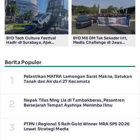
Sepak Bola
BYD Tech Culture Festival
BYD M6 DM Tak Sekadar Irit,
Hadir di Surabaya, Ajak
Media Challenge di Jawa
Masyarakat Kenali Teknologi
Timur Buktikan Pengalaman
Kendaraan Elektrifikasi
Berkendara yang Nyaman dan
Efisien
Berita Populer
Pelantikan MATRA Lamongan Sarat Makna, Satukan
1
Tanah dan Air dari 27 Kecamata
Napak Tilas Ning Lia di Tambakberas, Pesantren
2
Bersejarah Tempat Ayahnya Menimba Ilmu
PTPN I Regional 5 Raih Gold Winner MRA SPS 2026
3
Lewat Strategi Media