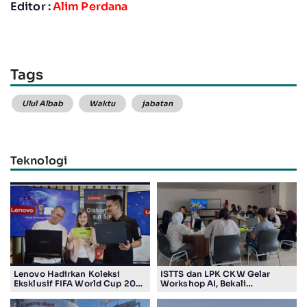
Editor :
Alim Perdana
Tags
Ulul Albab
Waktu
jabatan
Teknologi
Lenovo Hadirkan Koleksi
ISTTS dan LPK CKW Gelar
Eksklusif FIFA World Cup 2026
Workshop AI, Bekali
Edition di Surabaya, Bidik
Masyarakat Kuasai Teknologi
Penggemar Teknologi dan
Digital