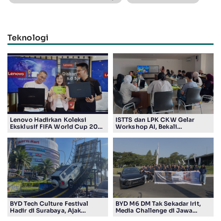
Teknologi
Lenovo Hadirkan Koleksi
ISTTS dan LPK CKW Gelar
Eksklusif FIFA World Cup 2026
Workshop AI, Bekali
Edition di Surabaya, Bidik
Masyarakat Kuasai Teknologi
Penggemar Teknologi dan
Digital
Sepak Bola
BYD Tech Culture Festival
BYD M6 DM Tak Sekadar Irit,
Hadir di Surabaya, Ajak
Media Challenge di Jawa
Masyarakat Kenali Teknologi
Timur Buktikan Pengalaman