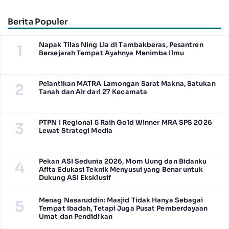
Kendaraan Elektrifikasi
Berkendara yang Nyaman dan
Efisien
Berita Populer
Napak Tilas Ning Lia di Tambakberas, Pesantren
1
Bersejarah Tempat Ayahnya Menimba Ilmu
Pelantikan MATRA Lamongan Sarat Makna, Satukan
2
Tanah dan Air dari 27 Kecamata
PTPN I Regional 5 Raih Gold Winner MRA SPS 2026
3
Lewat Strategi Media
Pekan ASI Sedunia 2026, Mom Uung dan Bidanku
4
Afita Edukasi Teknik Menyusui yang Benar untuk
Dukung ASI Eksklusif
Menag Nasaruddin: Masjid Tidak Hanya Sebagai
5
Tempat ibadah, Tetapi Juga Pusat Pemberdayaan
Umat dan Pendidikan