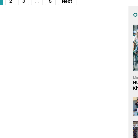
2
3
...
5
Next
O
Mi
H
K
I