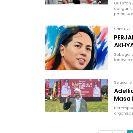
Gus Irfa
dengan t
persatuan
Sabtu, 27 
PERJA
AKHY
Sebagai 
tabayun d
Selasa, 16
Adelli
Masa 
Perempua
organisas