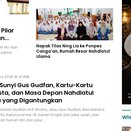
Pilar
an
ma Lebih
Napak Tilas Ning Lia ke Ponpes
oh NU dan
Canga'an, Rumah Besar Nahdlatul
g sama
Ulama
Jul 2026 16:14 WIB
 Sunyi Gus Gudfan, Kartu-Kartu
ta, dan Masa Depan Nahdlatul
 yang Digantungkan
u adalah Gudfan Arif Ghofur, atau Gus Gudfan, Bendahara
, keturunan ke-16 Sunan Drajat dari jalur ayah, dan
Wis
ah Sunan Giri dari jalur…