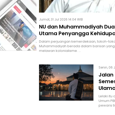
Jumat, 31 Jul 2026 14:04 WIB
NU dan Muhammadiyah Dua 
Utama Penyangga Kehidup
Kebangsaan Indonesia Sela
Dalam perjuangan kemerdekaan, tokoh-tok
dari Satu Abad
Muhammadiyah berada dalam barisan yan
melawan kolonialisme. …
Senin, 06 
Jalan
Semes
Ulama
Lelaki it
Umum PBNU
pewaris tr