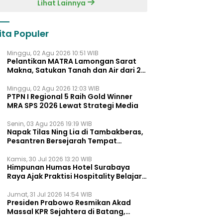
Lihat Lainnya
ita Populer
Minggu, 02 Agu 2026 10:51 WIB
Pelantikan MATRA Lamongan Sarat
Makna, Satukan Tanah dan Air dari 27
Kecamata
Minggu, 02 Agu 2026 12:03 WIB
PTPN I Regional 5 Raih Gold Winner
MRA SPS 2026 Lewat Strategi Media
Senin, 03 Agu 2026 19:19 WIB
Napak Tilas Ning Lia di Tambakberas,
Pesantren Bersejarah Tempat
Ayahnya Menimba Ilmu
Kamis, 30 Jul 2026 13:20 WIB
Himpunan Humas Hotel Surabaya
Raya Ajak Praktisi Hospitality Belajar
Lewat UNMUTE STORY Vol. 02
Jumat, 31 Jul 2026 14:54 WIB
Presiden Prabowo Resmikan Akad
Massal KPR Sejahtera di Batang,
Khofifah Dukung Penuh Program FLPP