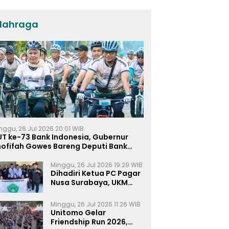
dan KPP di Jatim
lahraga
nggu, 26 Jul 2026 20:01 WIB
UT ke-73 Bank Indonesia, Gubernur
hofifah Gowes Bareng Deputi Bank
ndonesia
Minggu, 26 Jul 2026 19:29 WIB
Dihadiri Ketua PC Pagar
Nusa Surabaya, UKM
Pagar Nusa UNIPRA
Sahkan Anggota Baru
Minggu, 26 Jul 2026 11:26 WIB
Unitomo Gelar
Friendship Run 2026,