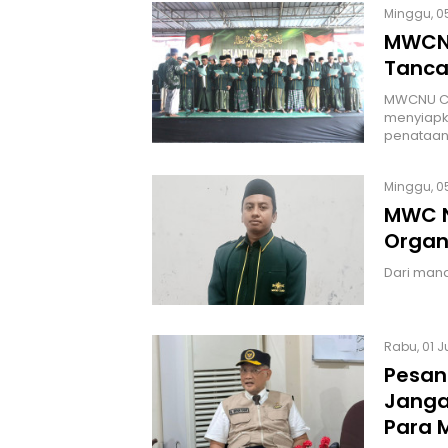
Minggu, 05
MWCNU
Tanca
MWCNU Can
menyiapk
penataan
Minggu, 05
MWC N
Organ
Dari mana
Rabu, 01 J
Pesan
Janga
Para 