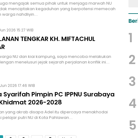
n juga mengajak semua pihak untuk menjaga marwah NU
idak menciptakan kegaduhan yang berpotensi memecah
 warga nahdliyin.…
Ber
Jun 2026 15:27 WIB
1
LANAN TENGKAR KH. MIFTACHUL
AR
2
warga NU dan kiai kampung, saya mencoba melakukan
engan menelusuri jejak sejarah perjalanan konflik ini.…
3
 Jun 2026 17:46 WIB
a Syarifah Pimpin PC IPPNU Surabaya
4
Khidmat 2026-2028
n yang akrab disapa Adel itu dipercaya menakhodai
i pelajar putri NU di Kota Pahlawan.…
5