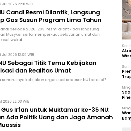
 Jul 2026 22:11 WIB
 Candi Resmi Dilantik, Langsung
p Gas Susun Program Lima Tahun
di periode 2026-2031 resmi dilantik dan langsung
an Musyker serta memperkuat pelayanan umat dan
 aset wakaf.…
Seni
Atri
 Jul 2026 12:09 WIB
Wis
17 P
U Sebagai Titik Temu Kebijakan
Seni
isasi dan Realitas Umat
Prem
Trop
 seharusnya kebijakan organisasi sebesar NU berasal?…
Ban
Ming
Saa
Fin
ul 2026 22:03 WIB
Had
Ming
 Gus Irfan untuk Muktamar ke-35 NU:
War
n Ada Politik Uang dan Jaga Amanah
Ban
Men
Muassis