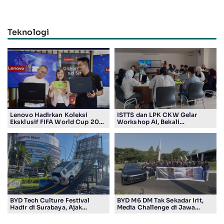
Teknologi
Lenovo Hadirkan Koleksi
ISTTS dan LPK CKW Gelar
Eksklusif FIFA World Cup 2026
Workshop AI, Bekali
Edition di Surabaya, Bidik
Masyarakat Kuasai Teknologi
Penggemar Teknologi dan
Digital
Sepak Bola
BYD Tech Culture Festival
BYD M6 DM Tak Sekadar Irit,
Hadir di Surabaya, Ajak
Media Challenge di Jawa
Masyarakat Kenali Teknologi
Timur Buktikan Pengalaman
Kendaraan Elektrifikasi
Berkendara yang Nyaman dan