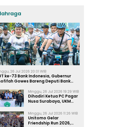
lahraga
nggu, 26 Jul 2026 20:01 WIB
UT ke-73 Bank Indonesia, Gubernur
hofifah Gowes Bareng Deputi Bank
ndonesia
Minggu, 26 Jul 2026 19:29 WIB
Dihadiri Ketua PC Pagar
Nusa Surabaya, UKM
Pagar Nusa UNIPRA
Sahkan Anggota Baru
Minggu, 26 Jul 2026 11:26 WIB
Unitomo Gelar
Friendship Run 2026,