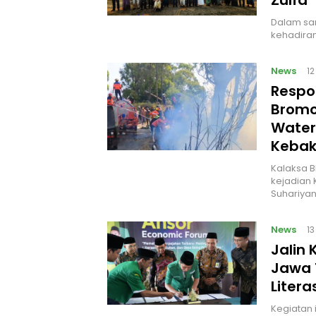
Dalam sam
kehadiran
News
1
Respo
Bromo
Water
Kebak
Kalaksa B
kejadian 
Suhariyan
News
1
Jalin
Jawa 
Litera
Kegiatan i