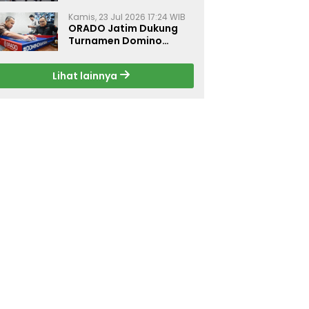
Dorong Budaya Hidup
Sehat di Surabaya
Kamis, 23 Jul 2026 17:24 WIB
ORADO Jatim Dukung
Turnamen Domino
Jurnalis Kemerdekaan
2026 di Surabaya
Lihat lainnya