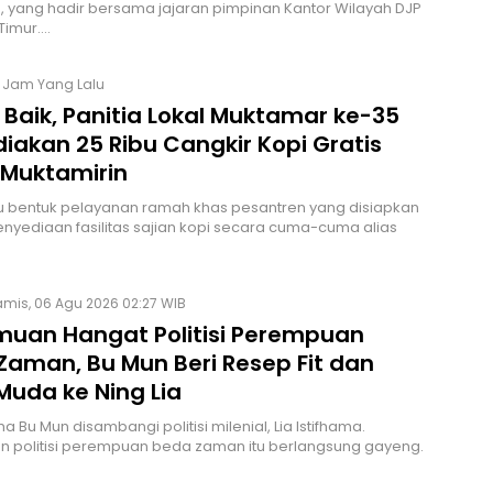
, yang hadir bersama jajaran pimpinan Kantor Wilayah DJP
Timur.…
5 Jam Yang Lalu
Baik, Panitia Lokal Muktamar ke-35
iakan 25 Ribu Cangkir Kopi Gratis
 Muktamirin
u bentuk pelayanan ramah khas pesantren yang disiapkan
nyediaan fasilitas sajian kopi secara cuma-cuma alias
mis, 06 Agu 2026 02:27 WIB
muan Hangat Politisi Perempuan
Zaman, Bu Mun Beri Resep Fit dan
Muda ke Ning Lia
 Bu Mun disambangi politisi milenial, Lia Istifhama.
 politisi perempuan beda zaman itu berlangsung gayeng.