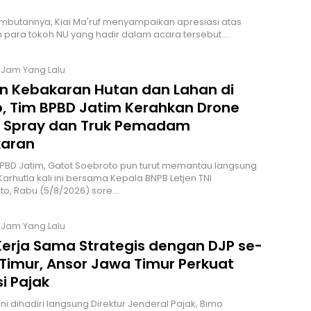
butannya, Kiai Ma'ruf menyampaikan apresiasi atas
 para tokoh NU yang hadir dalam acara tersebut.…
2 Jam Yang Lalu
n Kebakaran Hutan dan Lahan di
, Tim BPBD Jatim Kerahkan Drone
 Spray dan Truk Pemadam
aran
PBD Jatim, Gatot Soebroto pun turut memantau langsung
Karhutla kali ini bersama Kepala BNPB Letjen TNI
to, Rabu (5/8/2026) sore.…
3 Jam Yang Lalu
 Kerja Sama Strategis dengan DJP se-
Timur, Ansor Jawa Timur Perkuat
si Pajak
ni dihadiri langsung Direktur Jenderal Pajak, Bimo