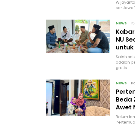
Wijayanto
se-Jawa 
News
1
Kabar 
NU Sed
untuk
Salah sat
adalah pe
gratis.…
News
Ka
Perte
Beda 
Awet 
Belum lama
Pertemuan
…