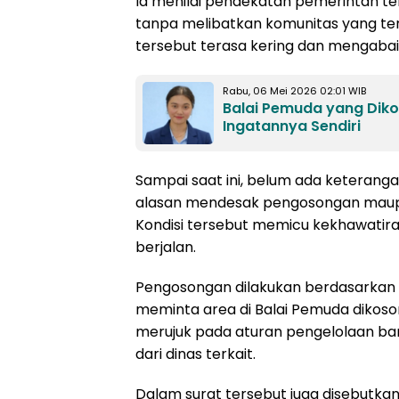
Ia menilai pendekatan pemerintah ter
tanpa melibatkan komunitas yang t
tersebut terasa kering dan mengabaik
Rabu, 06 Mei 2026 02:01 WIB
Balai Pemuda yang Dik
Ingatannya Sendiri
Sampai saat ini, belum ada keterang
alasan mendesak pengosongan maupun 
Kondisi tersebut memicu kekhawatiran
berjalan.
Pengosongan dilakukan berdasarkan s
meminta area di Balai Pemuda dikoson
merujuk pada aturan pengelolaan bar
dari dinas terkait.
Dalam surat tersebut juga disebutkan