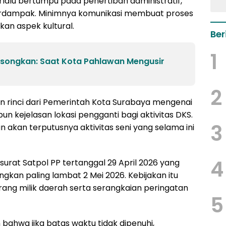
lalu bertumpu pada penertiban administratif,
erdampak. Minimnya komunikasi membuat proses
an aspek kultural.
Ber
1
osongkan: Saat Kota Pahlawan Mengusir
2
an rinci dari Pemerintah Kota Surabaya mengenai
kejelasan lokasi pengganti bagi aktivitas DKS.
3
 akan terputusnya aktivitas seni yang selama ini
4
urat Satpol PP tertanggal 29 April 2026 yang
gkan paling lambat 2 Mei 2026. Kebijakan itu
ang milik daerah serta serangkaian peringatan
5
 bahwa jika batas waktu tidak dipenuhi,