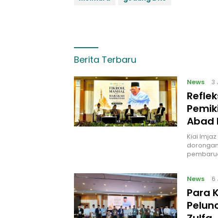
Berita Terbaru
News
3
Reflek
Pemik
Abad 
Kiai Imja
dorongan 
pembarua
News
6
Para 
Pelunc
Zulfa