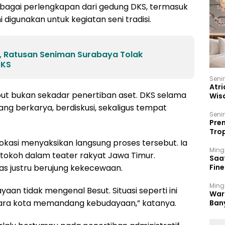
bagai perlengkapan dari gedung DKS, termasuk
digunakan untuk kegiatan seni tradisi.
 Ratusan Seniman Surabaya Tolak
DKS
Seni
Atri
but bukan sekadar penertiban aset. DKS selama
Wis
17 P
ng berkarya, berdiskusi, sekaligus tempat
Seni
Prem
Trop
Ban
kasi menyaksikan langsung proses tersebut. Ia
Ming
tokoh dalam teater rakyat Jawa Timur.
Saa
s justru berujung kekecewaan.
Fin
Had
Ming
aan tidak mengenal Besut. Situasi seperti ini
War
ara kota memandang kebudayaan,” katanya.
Ban
Men