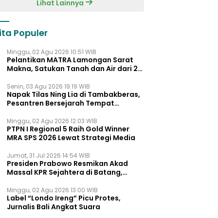
Lihat Lainnya
ita Populer
Minggu, 02 Agu 2026 10:51 WIB
Pelantikan MATRA Lamongan Sarat
Makna, Satukan Tanah dan Air dari 27
Kecamata
Senin, 03 Agu 2026 19:19 WIB
Napak Tilas Ning Lia di Tambakberas,
Pesantren Bersejarah Tempat
Ayahnya Menimba Ilmu
Minggu, 02 Agu 2026 12:03 WIB
PTPN I Regional 5 Raih Gold Winner
MRA SPS 2026 Lewat Strategi Media
Jumat, 31 Jul 2026 14:54 WIB
Presiden Prabowo Resmikan Akad
Massal KPR Sejahtera di Batang,
Khofifah Dukung Penuh Program FLPP
dan KPP di Jatim
Minggu, 02 Agu 2026 13:00 WIB
Label “Londo Ireng” Picu Protes,
Jurnalis Bali Angkat Suara