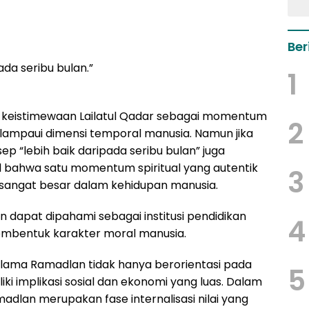
Ber
ada seribu bulan.”
1
an keistimewaan Lailatul Qadar sebagai momentum
2
melampaui dimensi temporal manusia. Namun jika
p “lebih baik daripada seribu bulan” juga
bahwa satu momentum spiritual yang autentik
3
angat besar dalam kehidupan manusia.
 dapat dipahami sebagai institusi pendidikan
4
g membentuk karakter moral manusia.
selama Ramadlan tidak hanya berorientasi pada
5
liki implikasi sosial dan ekonomi yang luas. Dalam
amadlan merupakan fase internalisasi nilai yang