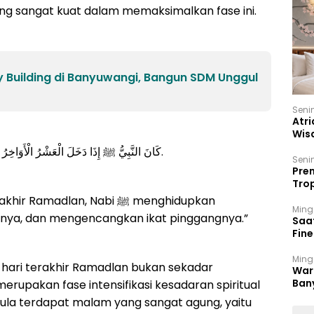
y Building di Banyuwangi, Bangun SDM Unggul
Seni
Atri
Wis
17 P
كَانَ النَّبِيُّ ﷺ إِذَا دَخَلَ الْعَشْرُ الْأَوَاخِرُ مِنْ رَمَضَانَ أَحْيَا اللَّيْلَ، وَأَيْقَظَ أَهْلَهُ، وَشَدَّ مِئْزَرَهُ.
Seni
Prem
Trop
Ban
adlan, Nabi ﷺ menghidupkan
Ming
ya, dan mengencangkan ikat pinggangnya.”
Saa
Fin
Had
Ming
 hari terakhir Ramadlan bukan sekadar
War
Ban
merupakan fase intensifikasi kesadaran spiritual
Men
i pula terdapat malam yang sangat agung, yaitu