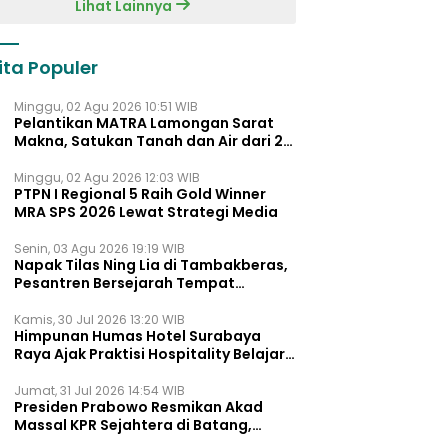
Lihat Lainnya
ita Populer
Minggu, 02 Agu 2026 10:51 WIB
Pelantikan MATRA Lamongan Sarat
Makna, Satukan Tanah dan Air dari 27
Kecamata
Minggu, 02 Agu 2026 12:03 WIB
PTPN I Regional 5 Raih Gold Winner
MRA SPS 2026 Lewat Strategi Media
Senin, 03 Agu 2026 19:19 WIB
Napak Tilas Ning Lia di Tambakberas,
Pesantren Bersejarah Tempat
Ayahnya Menimba Ilmu
Kamis, 30 Jul 2026 13:20 WIB
Himpunan Humas Hotel Surabaya
Raya Ajak Praktisi Hospitality Belajar
Lewat UNMUTE STORY Vol. 02
Jumat, 31 Jul 2026 14:54 WIB
Presiden Prabowo Resmikan Akad
Massal KPR Sejahtera di Batang,
Khofifah Dukung Penuh Program FLPP