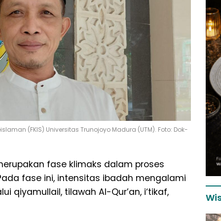
Keislaman (FKIS) Universitas Trunojoyo Madura (UTM). Foto: Dok-
merupakan fase klimaks dalam proses
Pada fase ini, intensitas ibadah mengalami
 qiyamullail, tilawah Al-Qur’an, i‘tikaf,
Wis