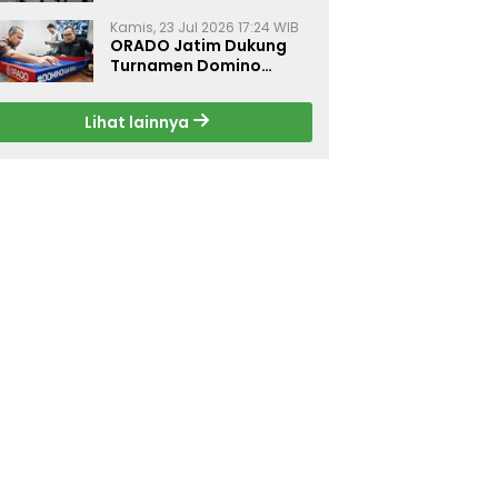
Dorong Budaya Hidup
Sehat di Surabaya
Kamis, 23 Jul 2026 17:24 WIB
ORADO Jatim Dukung
Turnamen Domino
Jurnalis Kemerdekaan
2026 di Surabaya
Lihat lainnya