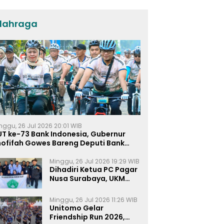
dan KPP di Jatim
lahraga
nggu, 26 Jul 2026 20:01 WIB
UT ke-73 Bank Indonesia, Gubernur
hofifah Gowes Bareng Deputi Bank
ndonesia
Minggu, 26 Jul 2026 19:29 WIB
Dihadiri Ketua PC Pagar
Nusa Surabaya, UKM
Pagar Nusa UNIPRA
Sahkan Anggota Baru
Minggu, 26 Jul 2026 11:26 WIB
Unitomo Gelar
Friendship Run 2026,