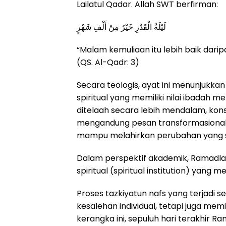
Lailatul Qadar. Allah SWT berfirman:
لَيْلَةُ الْقَدْرِ خَيْرٌ مِنْ أَلْفِ شَهْرٍ
“Malam kemuliaan itu lebih baik darip
(QS. Al-Qadr: 3)
Secara teologis, ayat ini menunjukk
spiritual yang memiliki nilai ibadah 
ditelaah secara lebih mendalam, konse
mengandung pesan transformasional 
mampu melahirkan perubahan yang s
Dalam perspektif akademik, Ramadlan
spiritual (spiritual institution) yan
Proses tazkiyatun nafs yang terjadi 
kesalehan individual, tetapi juga memi
kerangka ini, sepuluh hari terakhir R