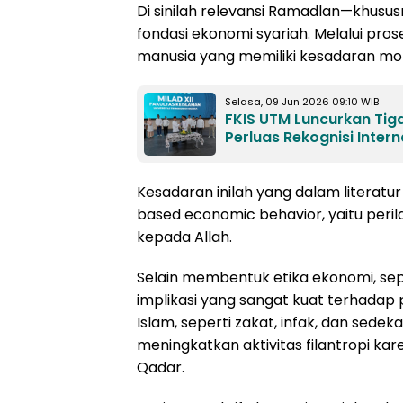
Di sinilah relevansi Ramadlan—khus
fondasi ekonomi syariah. Melalui pro
manusia yang memiliki kesadaran mora
Selasa, 09 Jun 2026 09:10 WIB
FKIS UTM Luncurkan Tiga
Perluas Rekognisi Intern
Kesadaran inilah yang dalam literatu
based economic behavior, yaitu per
kepada Allah.
Selain membentuk etika ekonomi, sepu
implikasi yang sangat kuat terhadap 
Islam, seperti zakat, infak, dan sedek
meningkatkan aktivitas filantropi k
Qadar.