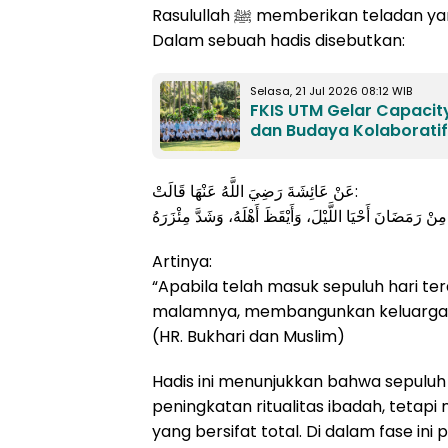
Rasulullah ﷺ memberikan teladan yang sangat kuat dalam memaksimalkan fase ini.
Dalam sebuah hadis disebutkan:
Selasa, 21 Jul 2026 08:12 WIB
FKIS UTM Gelar Capacit
dan Budaya Kolaboratif
عَنْ عَائِشَةَ رَضِيَ اللَّهُ عَنْهَا قَالَتْ:
Artinya:
“Apabila telah masuk sepuluh hari terakhir Ram
malamnya, membangunkan keluargan
(HR. Bukhari dan Muslim)
Hadis ini menunjukkan bahwa sepuluh
peningkatan ritualitas ibadah, tetapi 
yang bersifat total. Di dalam fase in