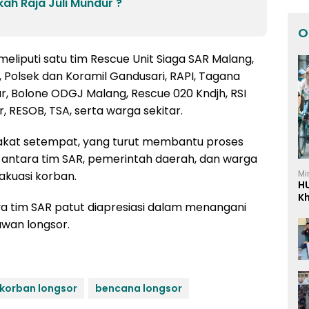
ah Raja Juli Mundur ?
O
 meliputi satu tim Rescue Unit Siaga SAR Malang,
, Polsek dan Koramil Gandusari, RAPI, Tagana
ar, Bolone ODGJ Malang, Rescue 020 Kndjh, RSI
r, RESOB, TSA, serta warga sekitar.
rakat setempat, yang turut membantu proses
a antara tim SAR, pemerintah daerah, dan warga
Mi
akuasi korban.
H
K
a tim SAR patut diapresiasi dalam menangani
I
awan longsor.
korban longsor
bencana longsor