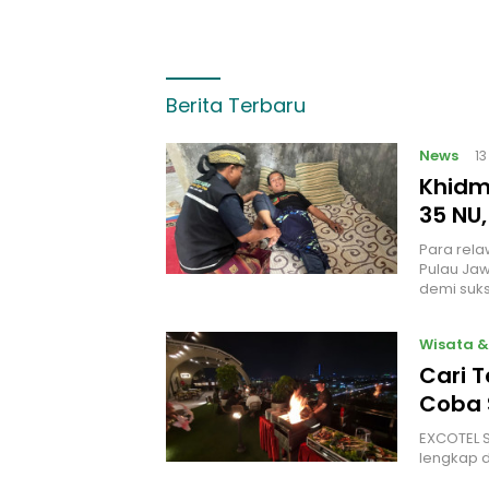
Berita Terbaru
News
1
Khidm
35 NU,
Para rela
Pulau Jaw
demi suks
Wisata &
Cari 
Coba 
EXCOTEL S
lengkap d