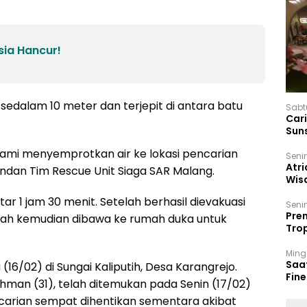
ia Hancur!
sedalam 10 meter dan terjepit di antara batu
Sabt
Car
Sun
 kami menyemprotkan air ke lokasi pencarian
Seni
Atri
mandan Tim Rescue Unit Siaga SAR Malang.
Wis
17 P
r 1 jam 30 menit. Setelah berhasil dievakuasi
Seni
Prem
nazah kemudian dibawa ke rumah duka untuk
Trop
Ban
Ming
Saa
 (16/02) di Sungai Kaliputih, Desa Karangrejo.
Fin
man (31), telah ditemukan pada Senin (17/02)
Had
carian sempat dihentikan sementara akibat