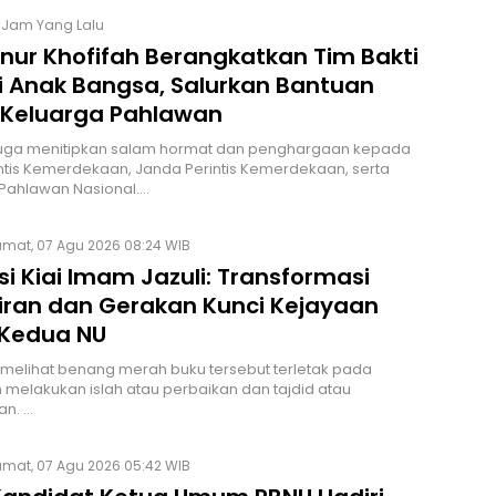
1 Jam Yang Lalu
nur Khofifah Berangkatkan Tim Bakti
i Anak Bangsa, Salurkan Bantuan
 Keluarga Pahlawan
 juga menitipkan salam hormat dan penghargaan kepada
ntis Kemerdekaan, Janda Perintis Kemerdekaan, serta
Pahlawan Nasional.…
umat, 07 Agu 2026 08:24 WIB
si Kiai Imam Jazuli: Transformasi
iran dan Gerakan Kunci Kejayaan
Kedua NU
z melihat benang merah buku tersebut terletak pada
melakukan islah atau perbaikan dan tajdid atau
n. …
umat, 07 Agu 2026 05:42 WIB