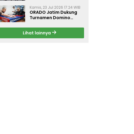
Dorong Budaya Hidup
Sehat di Surabaya
Kamis, 23 Jul 2026 17:24 WIB
ORADO Jatim Dukung
Turnamen Domino
Jurnalis Kemerdekaan
2026 di Surabaya
Lihat lainnya