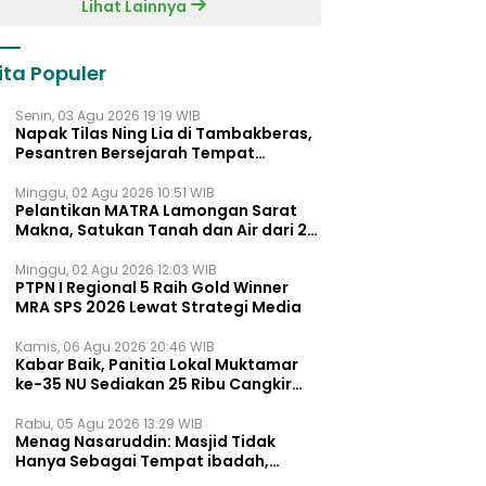
Lihat Lainnya
ita Populer
Senin, 03 Agu 2026 19:19 WIB
Napak Tilas Ning Lia di Tambakberas,
Pesantren Bersejarah Tempat
Ayahnya Menimba Ilmu
Minggu, 02 Agu 2026 10:51 WIB
Pelantikan MATRA Lamongan Sarat
Makna, Satukan Tanah dan Air dari 27
Kecamata
Minggu, 02 Agu 2026 12:03 WIB
PTPN I Regional 5 Raih Gold Winner
MRA SPS 2026 Lewat Strategi Media
Kamis, 06 Agu 2026 20:46 WIB
Kabar Baik, Panitia Lokal Muktamar
ke-35 NU Sediakan 25 Ribu Cangkir
Kopi Gratis untuk Muktamirin
Rabu, 05 Agu 2026 13:29 WIB
Menag Nasaruddin: Masjid Tidak
Hanya Sebagai Tempat ibadah,
Tetapi Juga Pusat Pemberdayaan