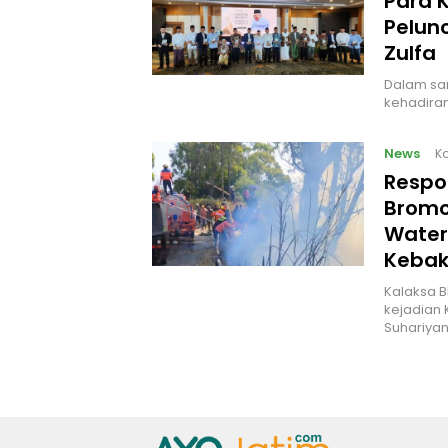
Para 
Pelunc
Zulfa
Dalam sam
kehadiran
News
Ka
Respo
Bromo
Water
Kebak
Kalaksa B
kejadian 
Suhariyan