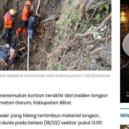
an terjepit di antara batu serta batang pohon. Foto/Basarnas
enemukan korban terakhir dari insiden longsor
amatan Garum, Kabupaten Blitar.
Wis
sir yang hilang tertimbun material longsor,
unia pada Selasa (18/02) sekitar pukul 13.00