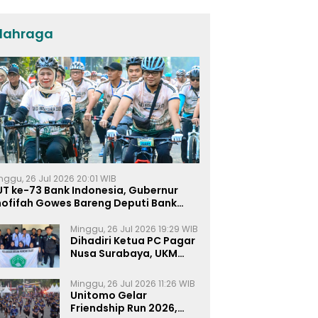
Umat dan Pendidikan
lahraga
nggu, 26 Jul 2026 20:01 WIB
UT ke-73 Bank Indonesia, Gubernur
hofifah Gowes Bareng Deputi Bank
ndonesia
Minggu, 26 Jul 2026 19:29 WIB
Dihadiri Ketua PC Pagar
Nusa Surabaya, UKM
Pagar Nusa UNIPRA
Sahkan Anggota Baru
Minggu, 26 Jul 2026 11:26 WIB
Unitomo Gelar
Friendship Run 2026,