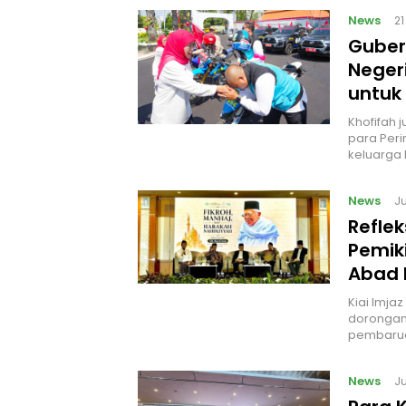
News
2
Guber
Neger
untuk
Khofifah
para Peri
keluarga 
News
J
Reflek
Pemik
Abad 
Kiai Imja
dorongan 
pembarua
News
J