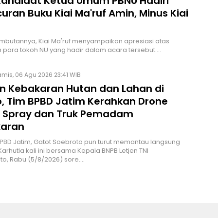
Kandidat Ketua Umum PBNU Hadiri
uran Buku Kiai Ma'ruf Amin, Minus Kiai
butannya, Kiai Ma'ruf menyampaikan apresiasi atas
 para tokoh NU yang hadir dalam acara tersebut.…
mis, 06 Agu 2026 23:41 WIB
n Kebakaran Hutan dan Lahan di
, Tim BPBD Jatim Kerahkan Drone
 Spray dan Truk Pemadam
aran
PBD Jatim, Gatot Soebroto pun turut memantau langsung
Karhutla kali ini bersama Kepala BNPB Letjen TNI
to, Rabu (5/8/2026) sore.…