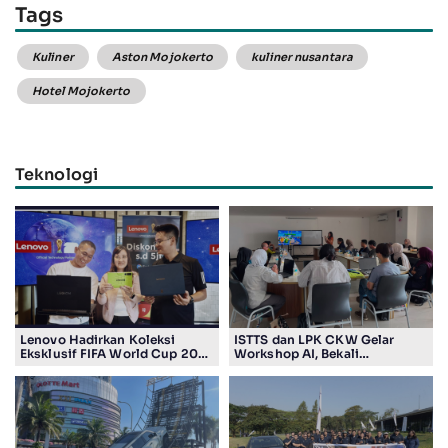
Tags
Kuliner
Aston Mojokerto
kuliner nusantara
Hotel Mojokerto
Teknologi
Lenovo Hadirkan Koleksi
ISTTS dan LPK CKW Gelar
Eksklusif FIFA World Cup 2026
Workshop AI, Bekali
Edition di Surabaya, Bidik
Masyarakat Kuasai Teknologi
Penggemar Teknologi dan
Digital
Sepak Bola