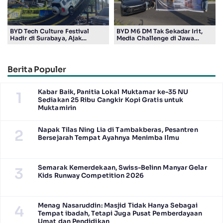
BYD Tech Culture Festival
BYD M6 DM Tak Sekadar Irit,
Hadir di Surabaya, Ajak
Media Challenge di Jawa
Masyarakat Kenali Teknologi
Timur Buktikan Pengalaman
Kendaraan Elektrifikasi
Berkendara yang Nyaman dan
Efisien
Berita Populer
Kabar Baik, Panitia Lokal Muktamar ke-35 NU
1
Sediakan 25 Ribu Cangkir Kopi Gratis untuk
Muktamirin
Napak Tilas Ning Lia di Tambakberas, Pesantren
2
Bersejarah Tempat Ayahnya Menimba Ilmu
Semarak Kemerdekaan, Swiss-Belinn Manyar Gelar
3
Kids Runway Competition 2026
Menag Nasaruddin: Masjid Tidak Hanya Sebagai
4
Tempat ibadah, Tetapi Juga Pusat Pemberdayaan
Umat dan Pendidikan