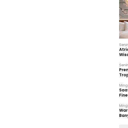
Seni
Atri
Wis
17 P
Seni
Prem
Trop
Ban
Ming
Saa
Fin
Had
Ming
War
Ban
Men