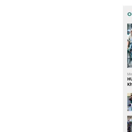
O
Mi
H
K
I