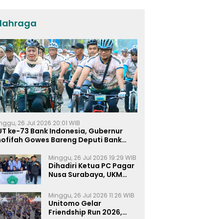
dan KPP di Jatim
lahraga
nggu, 26 Jul 2026 20:01 WIB
UT ke-73 Bank Indonesia, Gubernur
hofifah Gowes Bareng Deputi Bank
ndonesia
Minggu, 26 Jul 2026 19:29 WIB
Dihadiri Ketua PC Pagar
Nusa Surabaya, UKM
Pagar Nusa UNIPRA
Sahkan Anggota Baru
Minggu, 26 Jul 2026 11:26 WIB
Unitomo Gelar
Friendship Run 2026,