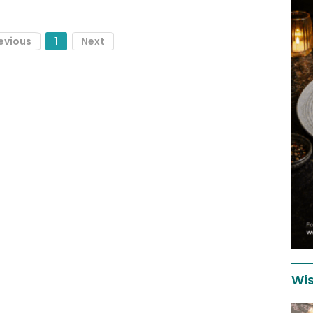
evious
1
Next
Wis