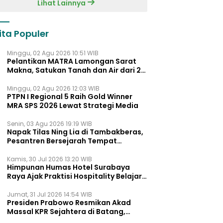
Lihat Lainnya
ita Populer
Minggu, 02 Agu 2026 10:51 WIB
Pelantikan MATRA Lamongan Sarat
Makna, Satukan Tanah dan Air dari 27
Kecamata
Minggu, 02 Agu 2026 12:03 WIB
PTPN I Regional 5 Raih Gold Winner
MRA SPS 2026 Lewat Strategi Media
Senin, 03 Agu 2026 19:19 WIB
Napak Tilas Ning Lia di Tambakberas,
Pesantren Bersejarah Tempat
Ayahnya Menimba Ilmu
Kamis, 30 Jul 2026 13:20 WIB
Himpunan Humas Hotel Surabaya
Raya Ajak Praktisi Hospitality Belajar
Lewat UNMUTE STORY Vol. 02
Jumat, 31 Jul 2026 14:54 WIB
Presiden Prabowo Resmikan Akad
Massal KPR Sejahtera di Batang,
Khofifah Dukung Penuh Program FLPP