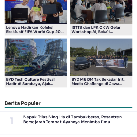
Lenovo Hadirkan Koleksi
ISTTS dan LPK CKW Gelar
Eksklusif FIFA World Cup 2026
Workshop AI, Bekali
Edition di Surabaya, Bidik
Masyarakat Kuasai Teknologi
Penggemar Teknologi dan
Digital
Sepak Bola
BYD Tech Culture Festival
BYD M6 DM Tak Sekadar Irit,
Hadir di Surabaya, Ajak
Media Challenge di Jawa
Masyarakat Kenali Teknologi
Timur Buktikan Pengalaman
Kendaraan Elektrifikasi
Berkendara yang Nyaman dan
Efisien
Berita Populer
Napak Tilas Ning Lia di Tambakberas, Pesantren
1
Bersejarah Tempat Ayahnya Menimba Ilmu