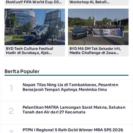
Eksklusif FIFA World Cup 2026
Workshop AI, Bekali
Edition di Surabaya, Bidik
Masyarakat Kuasai Teknologi
Penggemar Teknologi dan
Digital
Sepak Bola
BYD Tech Culture Festival
BYD M6 DM Tak Sekadar Irit,
Hadir di Surabaya, Ajak
Media Challenge di Jawa
Masyarakat Kenali Teknologi
Timur Buktikan Pengalaman
Kendaraan Elektrifikasi
Berkendara yang Nyaman dan
Efisien
Berita Populer
Napak Tilas Ning Lia di Tambakberas, Pesantren
1
Bersejarah Tempat Ayahnya Menimba Ilmu
Pelantikan MATRA Lamongan Sarat Makna, Satukan
2
Tanah dan Air dari 27 Kecamata
PTPN I Regional 5 Raih Gold Winner MRA SPS 2026