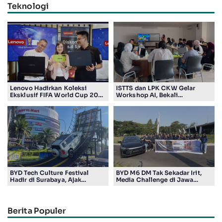
Teknologi
Lenovo Hadirkan Koleksi
ISTTS dan LPK CKW Gelar
Eksklusif FIFA World Cup 2026
Workshop AI, Bekali
Edition di Surabaya, Bidik
Masyarakat Kuasai Teknologi
Penggemar Teknologi dan
Digital
Sepak Bola
BYD Tech Culture Festival
BYD M6 DM Tak Sekadar Irit,
Hadir di Surabaya, Ajak
Media Challenge di Jawa
Masyarakat Kenali Teknologi
Timur Buktikan Pengalaman
Kendaraan Elektrifikasi
Berkendara yang Nyaman dan
Efisien
Berita Populer