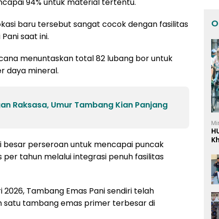
ncapai 94% untuk material tertentu.
O
okasi baru tersebut sangat cocok dengan fasilitas
ani saat ini.
cana menuntaskan total 82 lubang bor untuk
r daya mineral.
n Raksasa, Umur Tambang Kian Panjang
Mi
H
K
isi besar perseroan untuk mencapai puncak
I
er tahun melalui integrasi penuh fasilitas
i 2026, Tambang Emas Pani sendiri telah
h satu tambang emas primer terbesar di