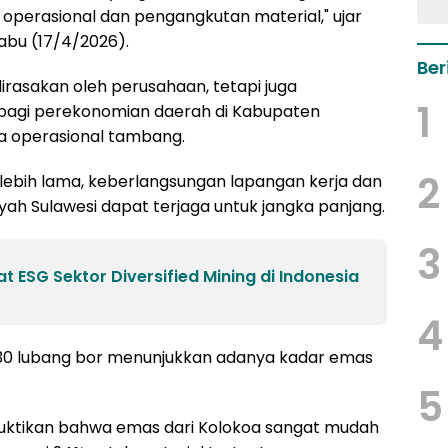
m operasional dan pengangkutan material," ujar
abu (17/4/2026).
Ber
irasakan oleh perusahaan, tetapi juga
1
 bagi perekonomian daerah di Kabupaten
a operasional tambang.
2
ebih lama, keberlangsungan lapangan kerja dan
ayah Sulawesi dapat terjaga untuk jangka panjang.
3
 ESG Sektor Diversified Mining di Indonesia
4
i 30 lubang bor menunjukkan adanya kadar emas
5
buktikan bahwa emas dari Kolokoa sangat mudah