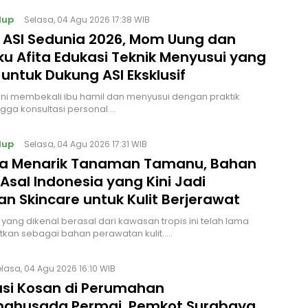
dup
Selasa, 04 Agu 2026 17:38 WIB
 ASI Sedunia 2026, Mom Uung dan
ku Afita Edukasi Teknik Menyusui yang
untuk Dukung ASI Eksklusif
ini membekali ibu hamil dan menyusui dengan praktik
ingga konsultasi personal.…
dup
Selasa, 04 Agu 2026 17:31 WIB
ta Menarik Tanaman Tamanu, Bahan
Asal Indonesia yang Kini Jadi
n Skincare untuk Kulit Berjerawat
ang dikenal berasal dari kawasan tropis ini telah lama
kan sebagai bahan perawatan kulit..…
lasa, 04 Agu 2026 16:10 WIB
asi Kosan di Perumahan
ahusada Permai, Pemkot Surabaya