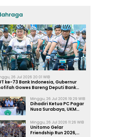
dan KPP di Jatim
lahraga
nggu, 26 Jul 2026 20:01 WIB
UT ke-73 Bank Indonesia, Gubernur
hofifah Gowes Bareng Deputi Bank
ndonesia
Minggu, 26 Jul 2026 19:29 WIB
Dihadiri Ketua PC Pagar
Nusa Surabaya, UKM
Pagar Nusa UNIPRA
Sahkan Anggota Baru
Minggu, 26 Jul 2026 11:26 WIB
Unitomo Gelar
Friendship Run 2026,