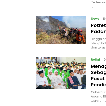
Pertemuan
…
News
1
Potre
Padam
Hingga sa
oleh piha
dan teru
Religi
2
Menag
Sebag
Pusat
Pendi
Gubernur
Agama RI
tuan ruma