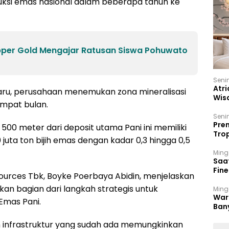
uksi emas nasional dalam beberapa tahun ke
er Gold Mengajar Ratusan Siswa Pohuwato
Seni
Atri
baru, perusahaan menemukan zona mineralisasi
Wis
empat bulan.
17 P
Seni
Prem
00 meter dari deposit utama Pani ini memiliki
Trop
 juta ton bijih emas dengan kadar 0,3 hingga 0,5
Ban
Ming
Saa
Fin
urces Tbk, Boyke Poerbaya Abidin, menjelaskan
Had
n bagian dari langkah strategis untuk
Ming
War
mas Pani.
Ban
Men
n infrastruktur yang sudah ada memungkinkan