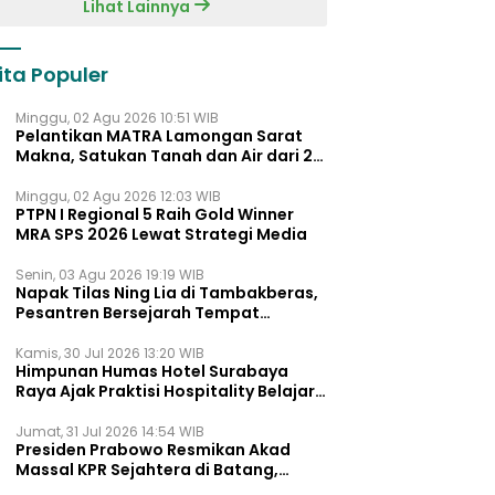
Lihat Lainnya
ita Populer
Minggu, 02 Agu 2026 10:51 WIB
Pelantikan MATRA Lamongan Sarat
Makna, Satukan Tanah dan Air dari 27
Kecamata
Minggu, 02 Agu 2026 12:03 WIB
PTPN I Regional 5 Raih Gold Winner
MRA SPS 2026 Lewat Strategi Media
Senin, 03 Agu 2026 19:19 WIB
Napak Tilas Ning Lia di Tambakberas,
Pesantren Bersejarah Tempat
Ayahnya Menimba Ilmu
Kamis, 30 Jul 2026 13:20 WIB
Himpunan Humas Hotel Surabaya
Raya Ajak Praktisi Hospitality Belajar
Lewat UNMUTE STORY Vol. 02
Jumat, 31 Jul 2026 14:54 WIB
Presiden Prabowo Resmikan Akad
Massal KPR Sejahtera di Batang,
Khofifah Dukung Penuh Program FLPP