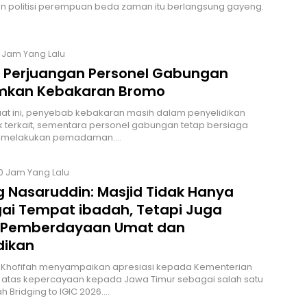
 politisi perempuan beda zaman itu berlangsung gayeng.
6 Jam Yang Lalu
t Perjuangan Personel Gabungan
kan Kebakaran Bromo
at ini, penyebab kebakaran masih dalam penyelidikan
k terkait, sementara personel gabungan tetap bersiaga
s melakukan pemadaman.…
0 Jam Yang Lalu
 Nasaruddin: Masjid Tidak Hanya
ai Tempat ibadah, Tetapi Juga
 Pemberdayaan Umat dan
dikan
 Khofifah menyampaikan apresiasi kepada Kementerian
 atas kepercayaan kepada Jawa Timur sebagai salah satu
h Bridging to IGIC 2026.…