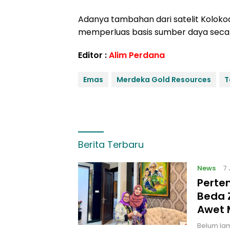
Adanya tambahan dari satelit Kolok
memperluas basis sumber daya secar
Editor :
Alim Perdana
Emas
Merdeka Gold Resources
T
Berita Terbaru
News
7
Perte
Beda 
Awet 
Belum lama