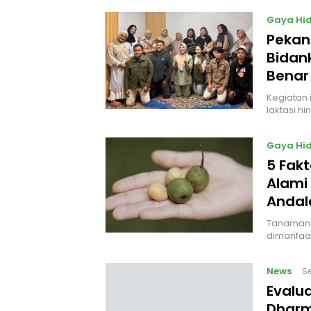
Gaya Hi
Pekan
Bidan
Benar 
Kegiatan 
laktasi h
Gaya Hi
5 Fak
Alami 
Andala
Tanaman y
dimanfaat
News
Se
Evalu
Dharm