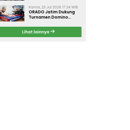
Dorong Budaya Hidup
Sehat di Surabaya
Kamis, 23 Jul 2026 17:24 WIB
ORADO Jatim Dukung
Turnamen Domino
Jurnalis Kemerdekaan
2026 di Surabaya
Lihat lainnya