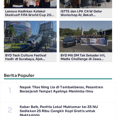
Lenovo Hadirkan Koleksi
ISTTS dan LPK CKW Gelar
Eksklusif FIFA World Cup 2026
Workshop AI, Bekali
Edition di Surabaya, Bidik
Masyarakat Kuasai Teknologi
Penggemar Teknologi dan
Digital
Sepak Bola
BYD Tech Culture Festival
BYD M6 DM Tak Sekadar Irit,
Hadir di Surabaya, Ajak
Media Challenge di Jawa
Masyarakat Kenali Teknologi
Timur Buktikan Pengalaman
Kendaraan Elektrifikasi
Berkendara yang Nyaman dan
Efisien
Berita Populer
Napak Tilas Ning Lia di Tambakberas, Pesantren
1
Bersejarah Tempat Ayahnya Menimba Ilmu
Kabar Baik, Panitia Lokal Muktamar ke-35 NU
2
Sediakan 25 Ribu Cangkir Kopi Gratis untuk
Muktamirin