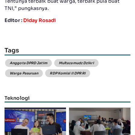
Tentunya terbaik buat warga, terbaik pula buat
TNI,” pungkasnya.
Editor :
Diday Rosadi
Tags
Anggota DPRD Jatim
Multazamudz Dzikri
Warga Pasuruan
RDP Komisi II DPR RI
Teknologi