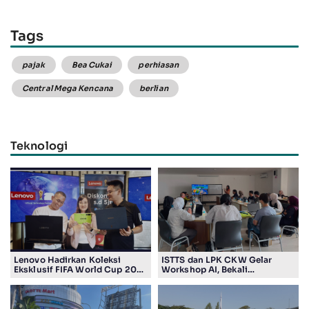
Tags
pajak
Bea Cukai
perhiasan
Central Mega Kencana
berlian
Teknologi
Lenovo Hadirkan Koleksi
ISTTS dan LPK CKW Gelar
Eksklusif FIFA World Cup 2026
Workshop AI, Bekali
Edition di Surabaya, Bidik
Masyarakat Kuasai Teknologi
Penggemar Teknologi dan
Digital
Sepak Bola