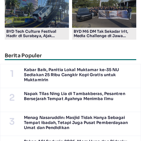
BYD Tech Culture Festival
BYD M6 DM Tak Sekadar Irit,
Hadir di Surabaya, Ajak
Media Challenge di Jawa
Masyarakat Kenali Teknologi
Timur Buktikan Pengalaman
Kendaraan Elektrifikasi
Berkendara yang Nyaman dan
Efisien
Berita Populer
Kabar Baik, Panitia Lokal Muktamar ke-35 NU
1
Sediakan 25 Ribu Cangkir Kopi Gratis untuk
Muktamirin
Napak Tilas Ning Lia di Tambakberas, Pesantren
2
Bersejarah Tempat Ayahnya Menimba Ilmu
Menag Nasaruddin: Masjid Tidak Hanya Sebagai
3
Tempat ibadah, Tetapi Juga Pusat Pemberdayaan
Umat dan Pendidikan