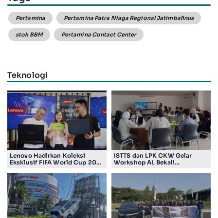
Pertamina
Pertamina Patra Niaga Regional Jatimbalinus
stok BBM
Pertamina Contact Center
Teknologi
Lenovo Hadirkan Koleksi
ISTTS dan LPK CKW Gelar
Eksklusif FIFA World Cup 2026
Workshop AI, Bekali
Edition di Surabaya, Bidik
Masyarakat Kuasai Teknologi
Penggemar Teknologi dan
Digital
Sepak Bola