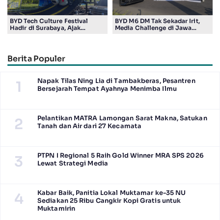
BYD Tech Culture Festival
BYD M6 DM Tak Sekadar Irit,
Hadir di Surabaya, Ajak
Media Challenge di Jawa
Masyarakat Kenali Teknologi
Timur Buktikan Pengalaman
Kendaraan Elektrifikasi
Berkendara yang Nyaman dan
Efisien
Berita Populer
Napak Tilas Ning Lia di Tambakberas, Pesantren
1
Bersejarah Tempat Ayahnya Menimba Ilmu
Pelantikan MATRA Lamongan Sarat Makna, Satukan
2
Tanah dan Air dari 27 Kecamata
PTPN I Regional 5 Raih Gold Winner MRA SPS 2026
3
Lewat Strategi Media
Kabar Baik, Panitia Lokal Muktamar ke-35 NU
4
Sediakan 25 Ribu Cangkir Kopi Gratis untuk
Muktamirin