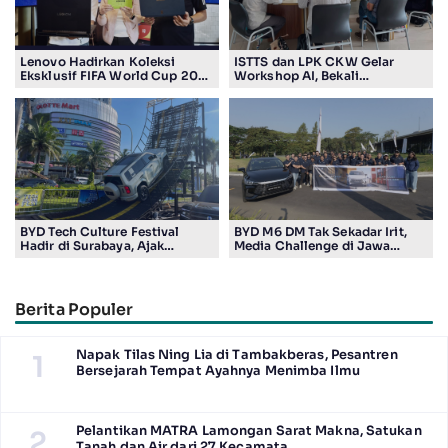
Lenovo Hadirkan Koleksi
ISTTS dan LPK CKW Gelar
Eksklusif FIFA World Cup 2026
Workshop AI, Bekali
Edition di Surabaya, Bidik
Masyarakat Kuasai Teknologi
Penggemar Teknologi dan
Digital
Sepak Bola
BYD Tech Culture Festival
BYD M6 DM Tak Sekadar Irit,
Hadir di Surabaya, Ajak
Media Challenge di Jawa
Masyarakat Kenali Teknologi
Timur Buktikan Pengalaman
Kendaraan Elektrifikasi
Berkendara yang Nyaman dan
Efisien
Berita Populer
Napak Tilas Ning Lia di Tambakberas, Pesantren
1
Bersejarah Tempat Ayahnya Menimba Ilmu
Pelantikan MATRA Lamongan Sarat Makna, Satukan
2
Tanah dan Air dari 27 Kecamata