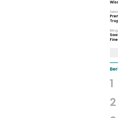
Wis
17 P
Seni
Prem
Trop
Ban
Ming
Saa
Fin
Had
Ber
1
2