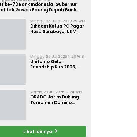
UT ke-73 Bank Indonesia, Gubernur
hofifah Gowes Bareng Deputi Bank
ndonesia
Minggu, 26 Jul 2026 19:29 WIB
Dihadiri Ketua PC Pagar
Nusa Surabaya, UKM
Pagar Nusa UNIPRA
Sahkan Anggota Baru
Minggu, 26 Jul 2026 11:26 WIB
Unitomo Gelar
Friendship Run 2026,
Dorong Budaya Hidup
Sehat di Surabaya
Kamis, 23 Jul 2026 17:24 WIB
ORADO Jatim Dukung
Turnamen Domino
Jurnalis Kemerdekaan
2026 di Surabaya
Lihat lainnya