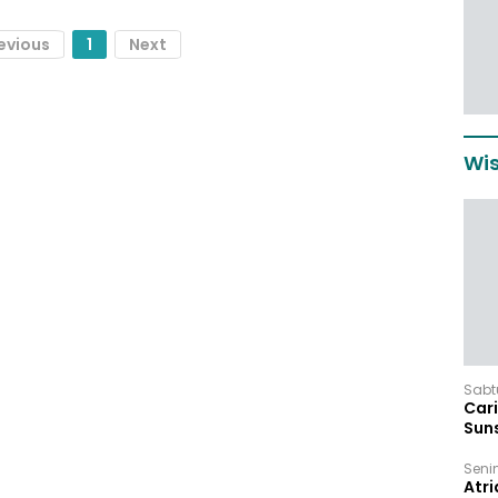
evious
1
Next
Wis
Sabt
Car
Sun
Seni
Atri