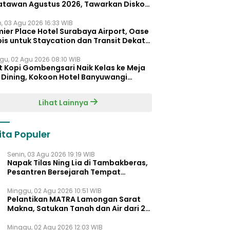
atawan Agustus 2026, Tawarkan Diskon
ersen untuk Menginap dan Kuliner
n, 03 Agu 2026 16:33 WIB
ier Place Hotel Surabaya Airport, Oase
is untuk Staycation dan Transit Dekat
dara Juanda
gu, 02 Agu 2026 08:10 WIB
t Kopi Gombengsari Naik Kelas ke Meja
e Dining, Kokoon Hotel Banyuwangi
irkan Pengalaman Kuliner Berbeda
Lihat Lainnya
ita Populer
Senin, 03 Agu 2026 19:19 WIB
Napak Tilas Ning Lia di Tambakberas,
Pesantren Bersejarah Tempat
Ayahnya Menimba Ilmu
Minggu, 02 Agu 2026 10:51 WIB
Pelantikan MATRA Lamongan Sarat
Makna, Satukan Tanah dan Air dari 27
Kecamata
Minggu, 02 Agu 2026 12:03 WIB