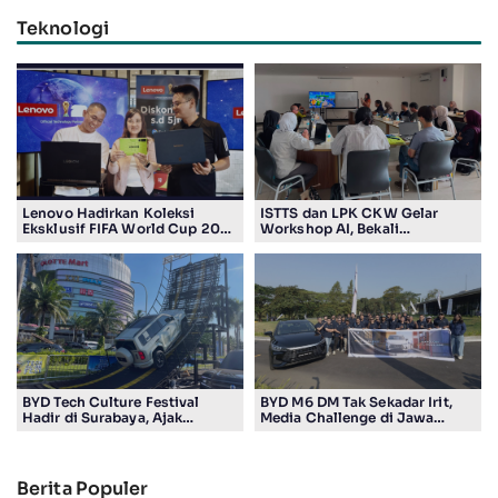
Teknologi
Lenovo Hadirkan Koleksi
ISTTS dan LPK CKW Gelar
Eksklusif FIFA World Cup 2026
Workshop AI, Bekali
Edition di Surabaya, Bidik
Masyarakat Kuasai Teknologi
Penggemar Teknologi dan
Digital
Sepak Bola
BYD Tech Culture Festival
BYD M6 DM Tak Sekadar Irit,
Hadir di Surabaya, Ajak
Media Challenge di Jawa
Masyarakat Kenali Teknologi
Timur Buktikan Pengalaman
Kendaraan Elektrifikasi
Berkendara yang Nyaman dan
Efisien
Berita Populer