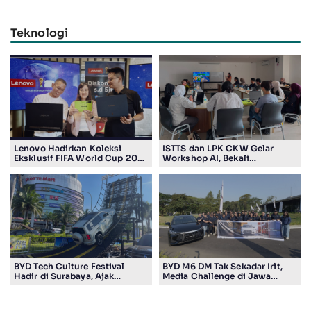
Teknologi
Lenovo Hadirkan Koleksi
ISTTS dan LPK CKW Gelar
Eksklusif FIFA World Cup 2026
Workshop AI, Bekali
Edition di Surabaya, Bidik
Masyarakat Kuasai Teknologi
Penggemar Teknologi dan
Digital
Sepak Bola
BYD Tech Culture Festival
BYD M6 DM Tak Sekadar Irit,
Hadir di Surabaya, Ajak
Media Challenge di Jawa
Masyarakat Kenali Teknologi
Timur Buktikan Pengalaman
Kendaraan Elektrifikasi
Berkendara yang Nyaman dan
Efisien