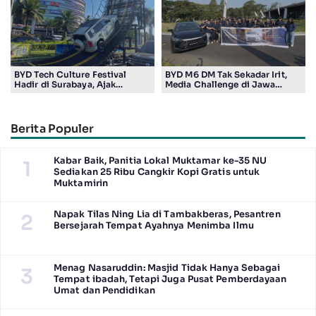
BYD Tech Culture Festival
BYD M6 DM Tak Sekadar Irit,
Hadir di Surabaya, Ajak
Media Challenge di Jawa
Masyarakat Kenali Teknologi
Timur Buktikan Pengalaman
Kendaraan Elektrifikasi
Berkendara yang Nyaman dan
Efisien
Berita Populer
Kabar Baik, Panitia Lokal Muktamar ke-35 NU
1
Sediakan 25 Ribu Cangkir Kopi Gratis untuk
Muktamirin
Napak Tilas Ning Lia di Tambakberas, Pesantren
2
Bersejarah Tempat Ayahnya Menimba Ilmu
Menag Nasaruddin: Masjid Tidak Hanya Sebagai
3
Tempat ibadah, Tetapi Juga Pusat Pemberdayaan
Umat dan Pendidikan