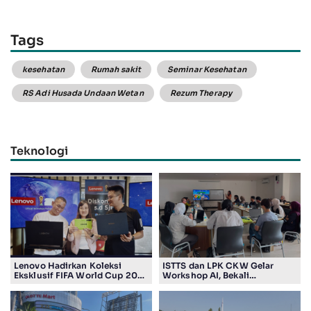
Tags
kesehatan
Rumah sakit
Seminar Kesehatan
RS Adi Husada Undaan Wetan
Rezum Therapy
Teknologi
Lenovo Hadirkan Koleksi
ISTTS dan LPK CKW Gelar
Eksklusif FIFA World Cup 2026
Workshop AI, Bekali
Edition di Surabaya, Bidik
Masyarakat Kuasai Teknologi
Penggemar Teknologi dan
Digital
Sepak Bola