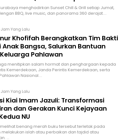
urabaya menghadirkan Sunset Chill & Grill setiap Jumat,
engan BBQ, live music, dan panorama 360 derajat.…
0 Jam Yang Lalu
nur Khofifah Berangkatkan Tim Bakti
i Anak Bangsa, Salurkan Bantuan
 Keluarga Pahlawan
 juga menitipkan salam hormat dan penghargaan kepada
ntis Kemerdekaan, Janda Perintis Kemerdekaan, serta
Pahlawan Nasional.…
9 Jam Yang Lalu
si Kiai Imam Jazuli: Transformasi
iran dan Gerakan Kunci Kejayaan
Kedua NU
z melihat benang merah buku tersebut terletak pada
melakukan islah atau perbaikan dan tajdid atau
n. …