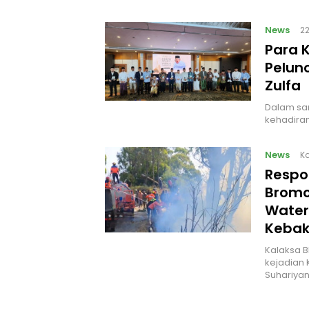
News
2
Para 
Pelunc
Zulfa
Dalam sam
kehadiran
News
Ka
Respo
Bromo
Water
Kebak
Kalaksa B
kejadian 
Suhariyan