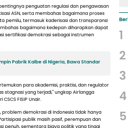
 pentingnya penguatan regulasi dan pengawasan
litisasi ASN, serta membahas bagaimana proses
Ber
erta pemilu, termasuk kaderisasi dan transparansi
embahas bagaimana kedepan diharapkan dapat
1
i sertifikasi demokrasi sebagai instrumen
2
mpin Pabrik Kalbe di Nigeria, Bawa Standar
3
temukan para akademisi, praktisi, dan regulator
4
 stagnasi yang terjadi," ungkap Airlangga
i CSCS FISIP Unair.
5
, problem demokrasi di Indonesia tidak hanya
 Partisipasi publik masih pasif, perempuan dan
si penuh, sementara biaya politik yang tinggi