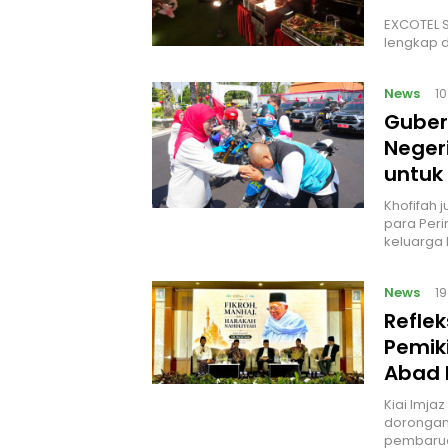
EXCOTEL S
lengkap d
News
1
Guber
Neger
untuk
Khofifah
para Peri
keluarga 
News
1
Reflek
Pemik
Abad 
Kiai Imja
dorongan 
pembarua