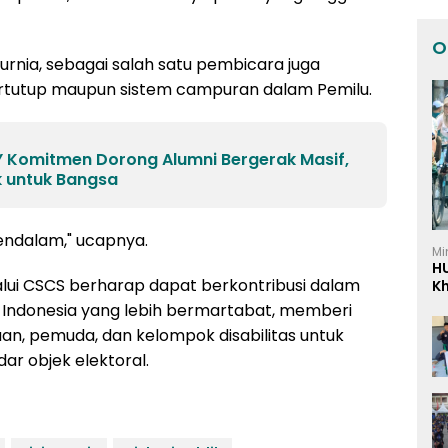
O
urnia, sebagai salah satu pembicara juga
rtutup maupun sistem campuran dalam Pemilu.
 Komitmen Dorong Alumni Bergerak Masif,
k untuk Bangsa
mendalam," ucapnya.
Mi
H
alui CSCS berharap dapat berkontribusi dalam
K
I
ndonesia yang lebih bermartabat, memberi
an, pemuda, dan kelompok disabilitas untuk
ar objek elektoral.