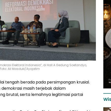
mokrasi Elektoral Indonesia”, di Hall A Gedung Soetandyo,
Foto: Ali Masduki/Ayojatim
ilai tengah berada pada persimpangan krusial.
tas demokrasi masih terjebak dalam
ng brutal, serta lemahnya legitimasi partai
Wis