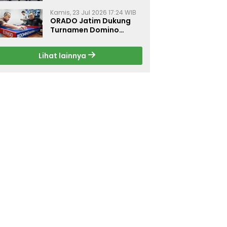
Dorong Budaya Hidup
Sehat di Surabaya
Kamis, 23 Jul 2026 17:24 WIB
ORADO Jatim Dukung
Turnamen Domino
Jurnalis Kemerdekaan
2026 di Surabaya
Lihat lainnya