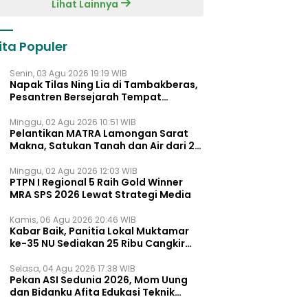
Lihat Lainnya
ita Populer
Senin, 03 Agu 2026 19:19 WIB
Napak Tilas Ning Lia di Tambakberas,
Pesantren Bersejarah Tempat
Ayahnya Menimba Ilmu
Minggu, 02 Agu 2026 10:51 WIB
Pelantikan MATRA Lamongan Sarat
Makna, Satukan Tanah dan Air dari 27
Kecamata
Minggu, 02 Agu 2026 12:03 WIB
PTPN I Regional 5 Raih Gold Winner
MRA SPS 2026 Lewat Strategi Media
Kamis, 06 Agu 2026 20:46 WIB
Kabar Baik, Panitia Lokal Muktamar
ke-35 NU Sediakan 25 Ribu Cangkir
Kopi Gratis untuk Muktamirin
Selasa, 04 Agu 2026 17:38 WIB
Pekan ASI Sedunia 2026, Mom Uung
dan Bidanku Afita Edukasi Teknik
Menyusui yang Benar untuk Dukung