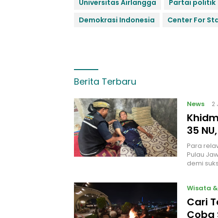
Universitas Airlangga
Partai politik
Demokrasi Indonesia
Center For St
Berita Terbaru
News
2
Khidm
35 NU,
Para rela
Pulau Jaw
demi suks
Wisata &
Cari 
Coba 