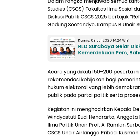
Dalam rangka menjawab semua tantang
Studies (CSCS) Fakultas Ilmu Sosial da
Diskusi Publik CSCS 2025 bertajuk “Ref
Gedung Soetandyo, Kampus B Unair Su
Kamis, 09 Jul 2026 14:24 WIB
RLD Surabaya Gelar Dis
Kemerdekaan Pers, Baha
Acara yang diikuti 150–200 peserta in
rekomendasi kebijakan bagi pemerin
hukum elektoral yang lebih demokr
publik pada partai politik serta prose
Kegiatan ini menghadirkan Kepala Depa
Windyastuti Budi Hendrarta, Anggota D
Ilmu Politik Unair Prof. A. Ramlan Surb
CSCS Unair Airlangga Pribadi Kusman.