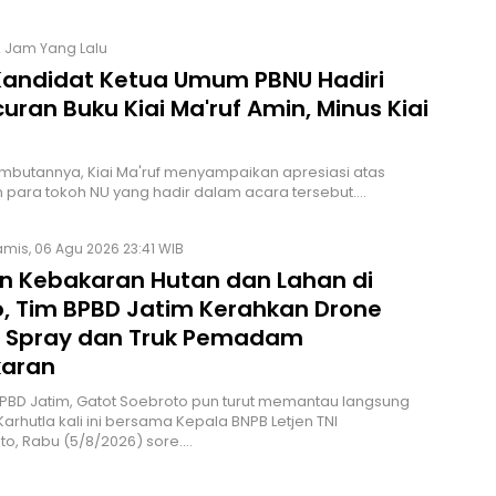
2 Jam Yang Lalu
Kandidat Ketua Umum PBNU Hadiri
uran Buku Kiai Ma'ruf Amin, Minus Kiai
butannya, Kiai Ma'ruf menyampaikan apresiasi atas
 para tokoh NU yang hadir dalam acara tersebut.…
mis, 06 Agu 2026 23:41 WIB
n Kebakaran Hutan dan Lahan di
, Tim BPBD Jatim Kerahkan Drone
 Spray dan Truk Pemadam
aran
PBD Jatim, Gatot Soebroto pun turut memantau langsung
Karhutla kali ini bersama Kepala BNPB Letjen TNI
to, Rabu (5/8/2026) sore.…