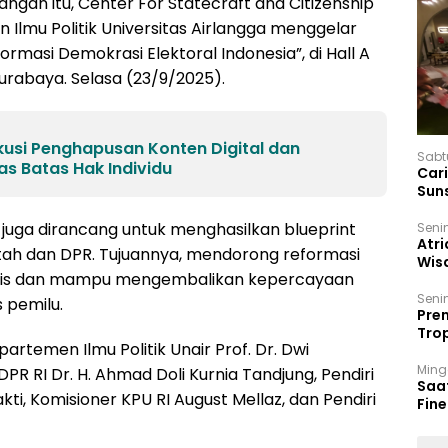
an itu, Center For Statecraft and Citizenship
n Ilmu Politik Universitas Airlangga menggelar
ormasi Demokrasi Elektoral Indonesia”, di Hall A
rabaya. Selasa (23/9/2025).
kusi Penghapusan Konten Digital dan
Sabt
s Batas Hak Individu
Car
Sun
i juga dirancang untuk menghasilkan blueprint
Seni
Atri
tah dan DPR. Tujuannya, mendorong reformasi
Wis
atis dan mampu mengembalikan kepercayaan
17 P
Seni
s pemilu.
Prem
Trop
rtemen Ilmu Politik Unair Prof. Dr. Dwi
Ban
Ming
PR RI Dr. H. Ahmad Doli Kurnia Tandjung, Pendiri
Saa
akti, Komisioner KPU RI August Mellaz, dan Pendiri
Fin
Had