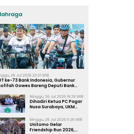
ASI Eksklusif
lahraga
nggu, 26 Jul 2026 20:01 WIB
UT ke-73 Bank Indonesia, Gubernur
hofifah Gowes Bareng Deputi Bank
ndonesia
Minggu, 26 Jul 2026 19:29 WIB
Dihadiri Ketua PC Pagar
Nusa Surabaya, UKM
Pagar Nusa UNIPRA
Sahkan Anggota Baru
Minggu, 26 Jul 2026 11:26 WIB
Unitomo Gelar
Friendship Run 2026,