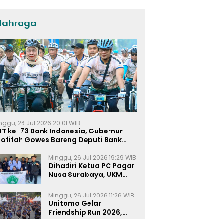
Umat dan Pendidikan
lahraga
nggu, 26 Jul 2026 20:01 WIB
UT ke-73 Bank Indonesia, Gubernur
hofifah Gowes Bareng Deputi Bank
ndonesia
Minggu, 26 Jul 2026 19:29 WIB
Dihadiri Ketua PC Pagar
Nusa Surabaya, UKM
Pagar Nusa UNIPRA
Sahkan Anggota Baru
Minggu, 26 Jul 2026 11:26 WIB
Unitomo Gelar
Friendship Run 2026,