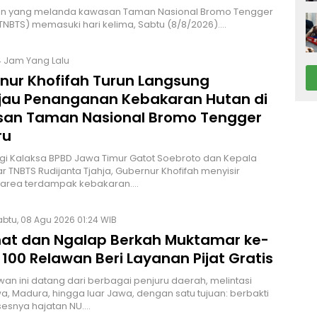
n yang melanda kawasan Taman Nasional Bromo Tengger
NBTS) memasuki hari kelima, Sabtu (8/8/2026).…
4 Jam Yang Lalu
nur Khofifah Turun Langsung
jau Penanganan Kebakaran Hutan di
an Taman Nasional Bromo Tengger
ru
i Kalaksa BPBD Jawa Timur Gatot Soebroto dan Kepala
ar TNBTS Rudijanta Tjahja, Gubernur Khofifah menyisir
 area terdampak kebakaran.…
btu, 08 Agu 2026 01:24 WIB
at dan Ngalap Berkah Muktamar ke-
 100 Relawan Beri Layanan Pijat Gratis
wan ini datang dari berbagai penjuru daerah, melintasi
a, Madura, hingga luar Jawa, dengan satu tujuan: berbakti
esnya hajatan NU.…