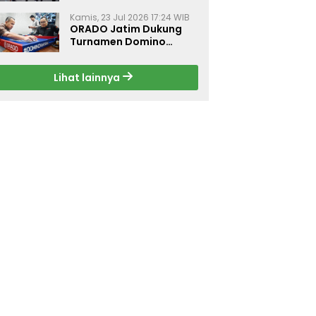
Dorong Budaya Hidup
Sehat di Surabaya
Kamis, 23 Jul 2026 17:24 WIB
ORADO Jatim Dukung
Turnamen Domino
Jurnalis Kemerdekaan
2026 di Surabaya
Lihat lainnya