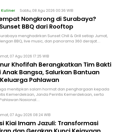
 Kuliner
Sabtu, 08 Agu 2026 00:36 WIB
Tempat Nongkrong di Surabaya?
Sunset BBQ dari Rooftop
urabaya menghadirkan Sunset Chill & Grill setiap Jumat,
engan BBQ, live music, dan panorama 360 derajat.…
mat, 07 Agu 2026 17:25 WIB
nur Khofifah Berangkatkan Tim Bakti
i Anak Bangsa, Salurkan Bantuan
 Keluarga Pahlawan
 juga menitipkan salam hormat dan penghargaan kepada
ntis Kemerdekaan, Janda Perintis Kemerdekaan, serta
Pahlawan Nasional.…
umat, 07 Agu 2026 08:24 WIB
si Kiai Imam Jazuli: Transformasi
iran dan Gerakan Kunci Kejayaan