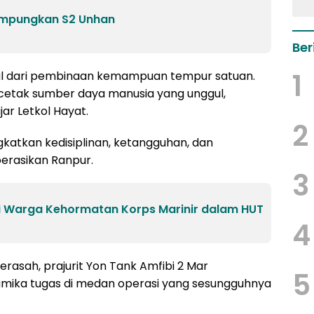
ampungkan S2 Unhan
Ber
1
gral dari pembinaan kemampuan tempur satuan.
etak sumber daya manusia yang unggul,
jar Letkol Hayat.
2
katkan kedisiplinan, ketangguhan, dan
erasikan Ranpur.
3
i Warga Kehormatan Korps Marinir dalam HUT
4
sah, prajurit Yon Tank Amfibi 2 Mar
5
ika tugas di medan operasi yang sesungguhnya