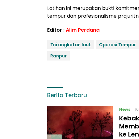
Latihan ini merupakan bukti komitme
tempur dan profesionalisme prajuritn
Editor :
Alim Perdana
Tni angkatan laut
Operasi Tempur
Ranpur
Berita Terbaru
News
1
Kebak
Membe
ke Le