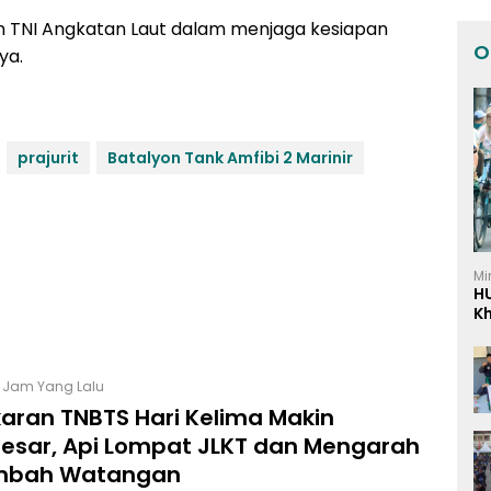
n TNI Angkatan Laut dalam menjaga kesiapan
O
ya.
prajurit
Batalyon Tank Amfibi 2 Marinir
Mi
H
K
I
6 Jam Yang Lalu
aran TNBTS Hari Kelima Makin
sar, Api Lompat JLKT dan Mengarah
mbah Watangan