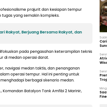
rofesionalisme prajurit dan kesiapan tempur
 tugas yang semakin kompleks.
ari Rakyat, Berjuang Bersama Rakyat, dan
Sabt
Car
Sun
difokuskan pada pengasahan keterampilan teknis
Seni
r di medan operasi darat.
Atri
Wis
17 P
er, navigasi medan taktis, dan penanganan
Seni
alam operasi tempur. Hal ini penting untuk
Prem
Trop
 menghadapi berbagai skenario medan.
Ban
Ming
a., Komandan Batalyon Tank Amfibi 2 Marinir,
Saa
Fin
Had