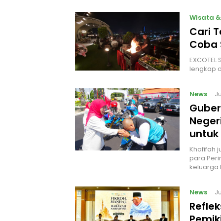
Wisata &
Cari 
Coba 
EXCOTEL S
lengkap d
News
Ju
Guber
Neger
untuk
Khofifah
para Peri
keluarga 
News
J
Reflek
Pemik