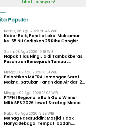
Lihat Lainnya
ita Populer
Kamis, 06 Agu 2026 20:46 WIB
Kabar Baik, Panitia Lokal Muktamar
ke-35 NU Sediakan 25 Ribu Cangkir
Kopi Gratis untuk Muktamirin
Senin, 03 Agu 2026 19:19 WIB
Napak Tilas Ning Lia di Tambakberas,
Pesantren Bersejarah Tempat
Ayahnya Menimba Ilmu
Minggu, 02 Agu 2026 10:51 WIB
Pelantikan MATRA Lamongan Sarat
Makna, Satukan Tanah dan Air dari 27
Kecamata
Minggu, 02 Agu 2026 12:03 WIB
PTPN I Regional 5 Raih Gold Winner
MRA SPS 2026 Lewat Strategi Media
Rabu, 05 Agu 2026 13:29 WIB
Menag Nasaruddin: Masjid Tidak
Hanya Sebagai Tempat ibadah,
Tetapi Juga Pusat Pemberdayaan