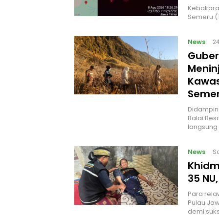
Kebakara
Semeru (T
News
2
Guber
Menin
Kawas
Seme
Didamping
Balai Bes
langsung
News
Sa
Khidm
35 NU,
Para rela
Pulau Jaw
demi suks