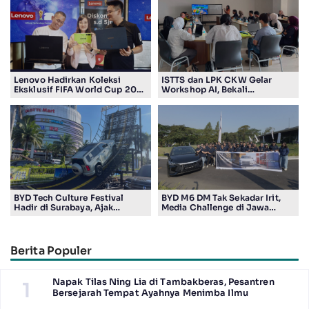
Lenovo Hadirkan Koleksi
ISTTS dan LPK CKW Gelar
Eksklusif FIFA World Cup 2026
Workshop AI, Bekali
Edition di Surabaya, Bidik
Masyarakat Kuasai Teknologi
Penggemar Teknologi dan
Digital
Sepak Bola
BYD Tech Culture Festival
BYD M6 DM Tak Sekadar Irit,
Hadir di Surabaya, Ajak
Media Challenge di Jawa
Masyarakat Kenali Teknologi
Timur Buktikan Pengalaman
Kendaraan Elektrifikasi
Berkendara yang Nyaman dan
Efisien
Berita Populer
Napak Tilas Ning Lia di Tambakberas, Pesantren
1
Bersejarah Tempat Ayahnya Menimba Ilmu