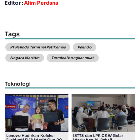
Editor :
Alim Perdana
Tags
PT Pelindo Terminal Petikemas
Pelindo
Negara Maritim
Terminal bongkar muat
Teknologi
Lenovo Hadirkan Koleksi
ISTTS dan LPK CKW Gelar
Eksklusif FIFA World Cup 2026
Workshop AI, Bekali