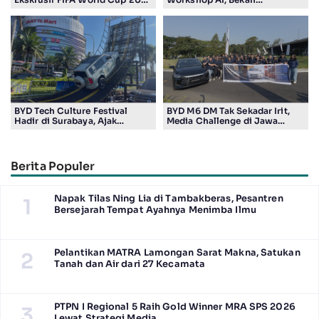
Edition di Surabaya, Bidik
Masyarakat Kuasai Teknologi
Penggemar Teknologi dan
Digital
Sepak Bola
BYD Tech Culture Festival
BYD M6 DM Tak Sekadar Irit,
Hadir di Surabaya, Ajak
Media Challenge di Jawa
Masyarakat Kenali Teknologi
Timur Buktikan Pengalaman
Kendaraan Elektrifikasi
Berkendara yang Nyaman dan
Efisien
Berita Populer
Napak Tilas Ning Lia di Tambakberas, Pesantren
1
Bersejarah Tempat Ayahnya Menimba Ilmu
Pelantikan MATRA Lamongan Sarat Makna, Satukan
2
Tanah dan Air dari 27 Kecamata
PTPN I Regional 5 Raih Gold Winner MRA SPS 2026
3
Lewat Strategi Media