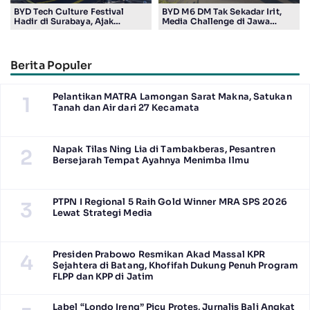
BYD Tech Culture Festival
BYD M6 DM Tak Sekadar Irit,
Hadir di Surabaya, Ajak
Media Challenge di Jawa
Masyarakat Kenali Teknologi
Timur Buktikan Pengalaman
Kendaraan Elektrifikasi
Berkendara yang Nyaman dan
Efisien
Berita Populer
Pelantikan MATRA Lamongan Sarat Makna, Satukan
1
Tanah dan Air dari 27 Kecamata
Napak Tilas Ning Lia di Tambakberas, Pesantren
2
Bersejarah Tempat Ayahnya Menimba Ilmu
PTPN I Regional 5 Raih Gold Winner MRA SPS 2026
3
Lewat Strategi Media
Presiden Prabowo Resmikan Akad Massal KPR
4
Sejahtera di Batang, Khofifah Dukung Penuh Program
FLPP dan KPP di Jatim
Label “Londo Ireng” Picu Protes, Jurnalis Bali Angkat