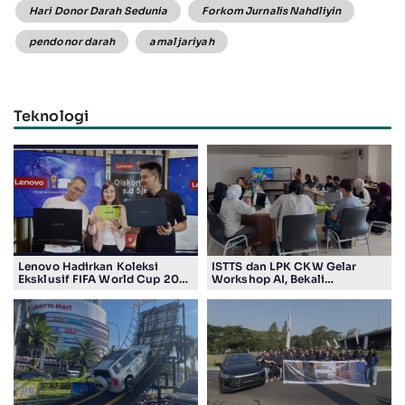
Hari Donor Darah Sedunia
Forkom Jurnalis Nahdliyin
pendonor darah
amal jariyah
Teknologi
Lenovo Hadirkan Koleksi
ISTTS dan LPK CKW Gelar
Eksklusif FIFA World Cup 2026
Workshop AI, Bekali
Edition di Surabaya, Bidik
Masyarakat Kuasai Teknologi
Penggemar Teknologi dan
Digital
Sepak Bola