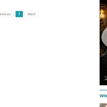
evious
1
Next
Wis