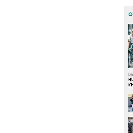
O
Mi
H
K
I