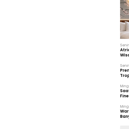
Seni
Atri
Wis
17 P
Seni
Prem
Trop
Ban
Ming
Saa
Fin
Had
Ming
War
Ban
Men