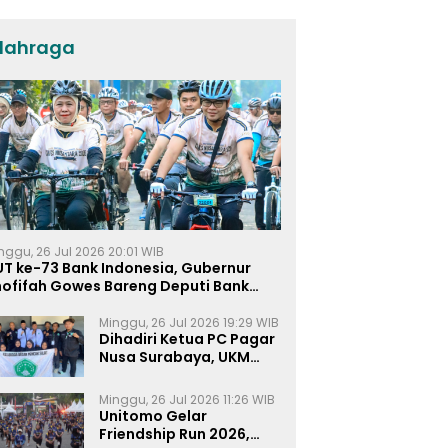
lahraga
nggu, 26 Jul 2026 20:01 WIB
UT ke-73 Bank Indonesia, Gubernur
hofifah Gowes Bareng Deputi Bank
ndonesia
Minggu, 26 Jul 2026 19:29 WIB
Dihadiri Ketua PC Pagar
Nusa Surabaya, UKM
Pagar Nusa UNIPRA
Sahkan Anggota Baru
Minggu, 26 Jul 2026 11:26 WIB
Unitomo Gelar
Friendship Run 2026,