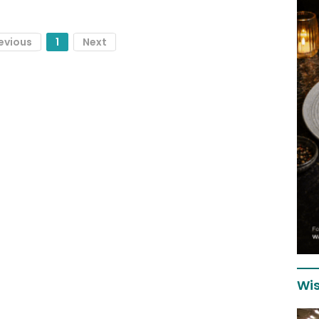
evious
1
Next
Wis