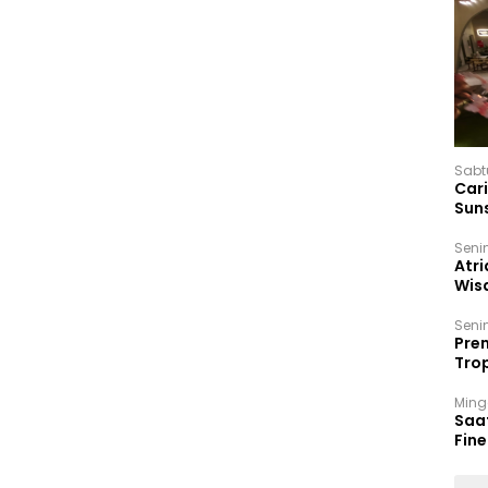
Sabt
Car
Sun
Seni
Atri
Wis
17 P
Seni
Prem
Trop
Ban
Ming
Saa
Fin
Had