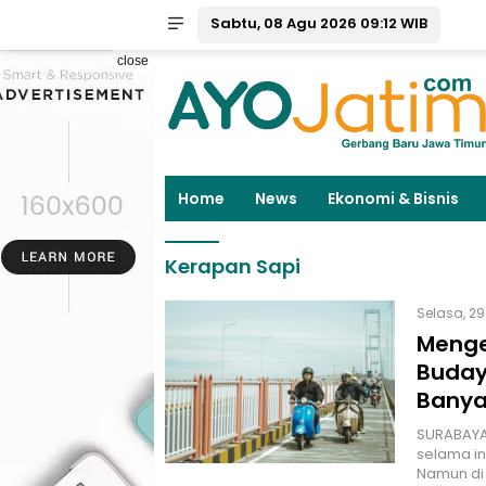
Sabtu, 08 Agu 2026 09:12 WIB
close
Home
News
Ekonomi & Bisnis
Kerapan Sapi
Selasa, 29
Menge
Buday
Banya
SURABAYA 
selama in
Namun di 