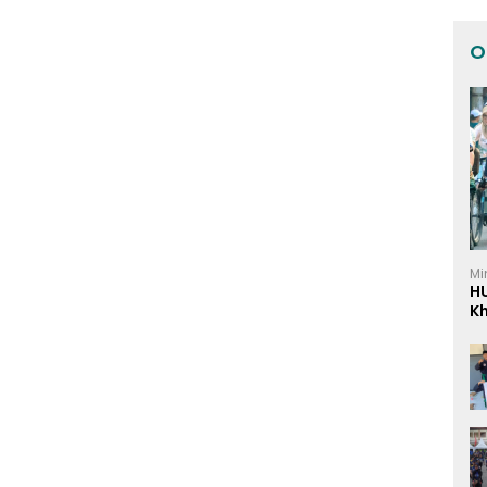
O
Mi
H
K
I