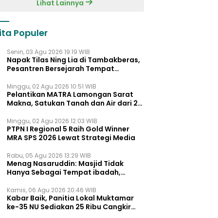
Lihat Lainnya
ita Populer
Senin, 03 Agu 2026 19:19 WIB
Napak Tilas Ning Lia di Tambakberas,
Pesantren Bersejarah Tempat
Ayahnya Menimba Ilmu
Minggu, 02 Agu 2026 10:51 WIB
Pelantikan MATRA Lamongan Sarat
Makna, Satukan Tanah dan Air dari 27
Kecamata
Minggu, 02 Agu 2026 12:03 WIB
PTPN I Regional 5 Raih Gold Winner
MRA SPS 2026 Lewat Strategi Media
Rabu, 05 Agu 2026 13:29 WIB
Menag Nasaruddin: Masjid Tidak
Hanya Sebagai Tempat ibadah,
Tetapi Juga Pusat Pemberdayaan
Umat dan Pendidikan
Kamis, 06 Agu 2026 20:46 WIB
Kabar Baik, Panitia Lokal Muktamar
ke-35 NU Sediakan 25 Ribu Cangkir
Kopi Gratis untuk Muktamirin