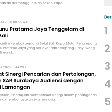
atkan diri menggunakan sekoci kapal.…
Ber
Jul 2025 08:55 WIB
1
unu Pratama Jaya Tenggelam di
Bali
aritim kembali terjadi di Selat Bali. Kapal Motor Penumpang
2
u Pratama Jaya yang berlayar dari Ketapang, Banyuwangi
ilimanuk…
3
ul 2025 10:44 WIB
t Sinergi Pencarian dan Pertolongan,
4
r SAR Surabaya Audiensi dengan
i Lamongan
 tersebut bertujuan memperkuat sinergi dalam penanganan
5
yang membahayakan jiwa manusia…