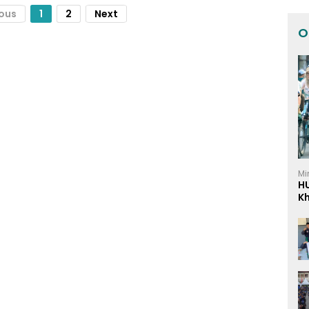
ious
1
2
Next
O
Mi
H
K
I