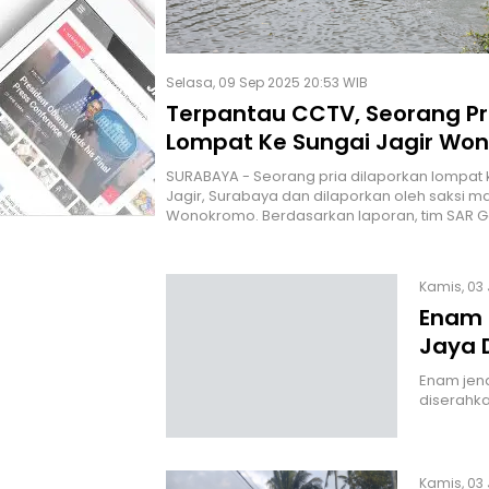
Selasa, 09 Sep 2025 20:53 WIB
Terpantau CCTV, Seorang Pr
Lompat Ke Sungai Jagir Wo
Surabaya. Tim SAR Lakukan 
SURABAYA - Seorang pria dilaporkan lompat 
Jagir, Surabaya dan dilaporkan oleh saksi m
Wonokromo. Berdasarkan laporan, tim SAR 
Kamis, 03 
Enam 
Jaya 
Enam jen
diserahk
Kamis, 03 