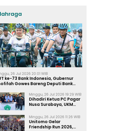
Umat dan Pendidikan
lahraga
nggu, 26 Jul 2026 20:01 WIB
UT ke-73 Bank Indonesia, Gubernur
hofifah Gowes Bareng Deputi Bank
ndonesia
Minggu, 26 Jul 2026 19:29 WIB
Dihadiri Ketua PC Pagar
Nusa Surabaya, UKM
Pagar Nusa UNIPRA
Sahkan Anggota Baru
Minggu, 26 Jul 2026 11:26 WIB
Unitomo Gelar
Friendship Run 2026,