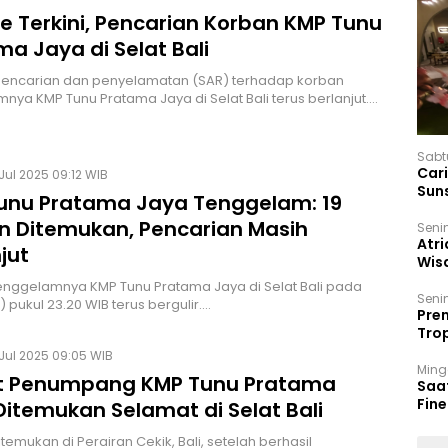
e Terkini, Pencarian Korban KMP Tunu
a Jaya di Selat Bali
pencarian dan penyelamatan (SAR) terhadap korban
nya KMP Tunu Pratama Jaya di Selat Bali terus berlanjut.…
Sabt
Car
Jul 2025 09:12 WIB
Sun
unu Pratama Jaya Tenggelam: 19
n Ditemukan, Pencarian Masih
Seni
Atri
jut
Wis
17 P
enggelamnya KMP Tunu Pratama Jaya di Selat Bali pada
Seni
 pukul 23.20 WIB terus bergulir.…
Prem
Trop
Ban
Jul 2025 09:05 WIB
Ming
 Penumpang KMP Tunu Pratama
Saa
Fin
Ditemukan Selamat di Selat Bali
Had
temukan di Perairan Cekik, Bali, setelah berhasil