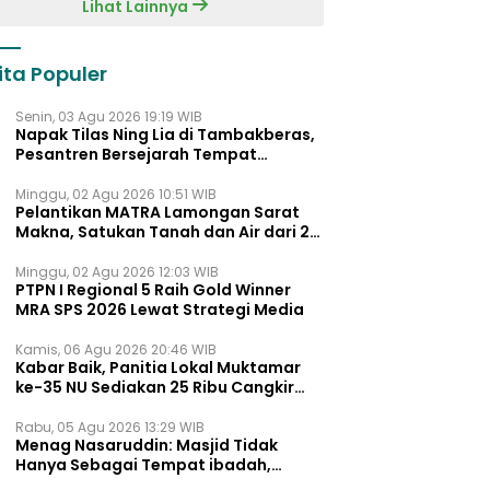
Lihat Lainnya
ita Populer
Senin, 03 Agu 2026 19:19 WIB
Napak Tilas Ning Lia di Tambakberas,
Pesantren Bersejarah Tempat
Ayahnya Menimba Ilmu
Minggu, 02 Agu 2026 10:51 WIB
Pelantikan MATRA Lamongan Sarat
Makna, Satukan Tanah dan Air dari 27
Kecamata
Minggu, 02 Agu 2026 12:03 WIB
PTPN I Regional 5 Raih Gold Winner
MRA SPS 2026 Lewat Strategi Media
Kamis, 06 Agu 2026 20:46 WIB
Kabar Baik, Panitia Lokal Muktamar
ke-35 NU Sediakan 25 Ribu Cangkir
Kopi Gratis untuk Muktamirin
Rabu, 05 Agu 2026 13:29 WIB
Menag Nasaruddin: Masjid Tidak
Hanya Sebagai Tempat ibadah,
Tetapi Juga Pusat Pemberdayaan