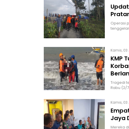
Updat
Pratam
Operasi 
tenggelam
Kamis, 03 
KMP T
Korba
Berlan
Tragedi t
Rabu (2/7)
Kamis, 03 
Empat
Jaya 
Mereka di