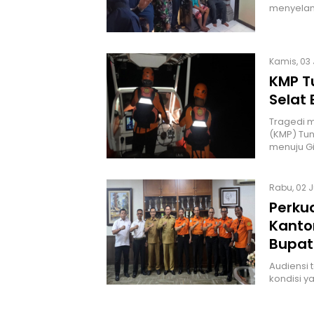
menyelam
Kamis, 03 
KMP T
Selat 
Tragedi m
(KMP) Tun
menuju G
Rabu, 02 J
Perkua
Kanto
Bupat
Audiensi
kondisi 