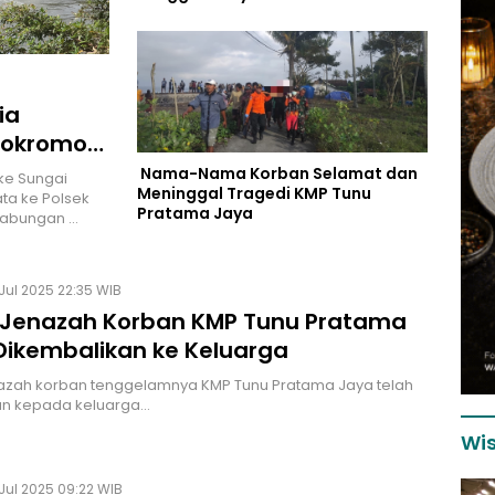
Jaya di Selat Bali
ia
nokromo
Pencarian
Nama-Nama Korban Selamat dan
ke Sungai
Meninggal Tragedi KMP Tunu
ata ke Polsek
Pratama Jaya
Gabungan …
Jul 2025 22:35 WIB
Jenazah Korban KMP Tunu Pratama
Dikembalikan ke Keluarga
azah korban tenggelamnya KMP Tunu Pratama Jaya telah
an kepada keluarga…
Wis
Jul 2025 09:22 WIB