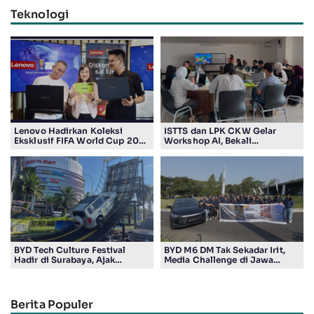
Teknologi
Lenovo Hadirkan Koleksi
ISTTS dan LPK CKW Gelar
Eksklusif FIFA World Cup 2026
Workshop AI, Bekali
Edition di Surabaya, Bidik
Masyarakat Kuasai Teknologi
Penggemar Teknologi dan
Digital
Sepak Bola
BYD Tech Culture Festival
BYD M6 DM Tak Sekadar Irit,
Hadir di Surabaya, Ajak
Media Challenge di Jawa
Masyarakat Kenali Teknologi
Timur Buktikan Pengalaman
Kendaraan Elektrifikasi
Berkendara yang Nyaman dan
Efisien
Berita Populer