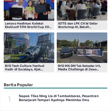
Lenovo Hadirkan Koleksi
ISTTS dan LPK CKW Gelar
Eksklusif FIFA World Cup 2026
Workshop AI, Bekali
Edition di Surabaya, Bidik
Masyarakat Kuasai Teknologi
Penggemar Teknologi dan
Digital
Sepak Bola
BYD Tech Culture Festival
BYD M6 DM Tak Sekadar Irit,
Hadir di Surabaya, Ajak
Media Challenge di Jawa
Masyarakat Kenali Teknologi
Timur Buktikan Pengalaman
Kendaraan Elektrifikasi
Berkendara yang Nyaman dan
Efisien
Berita Populer
Napak Tilas Ning Lia di Tambakberas, Pesantren
1
Bersejarah Tempat Ayahnya Menimba Ilmu