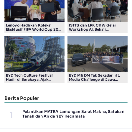
Lenovo Hadirkan Koleksi
ISTTS dan LPK CKW Gelar
Eksklusif FIFA World Cup 2026
Workshop AI, Bekali
Edition di Surabaya, Bidik
Masyarakat Kuasai Teknologi
Penggemar Teknologi dan
Digital
Sepak Bola
BYD Tech Culture Festival
BYD M6 DM Tak Sekadar Irit,
Hadir di Surabaya, Ajak
Media Challenge di Jawa
Masyarakat Kenali Teknologi
Timur Buktikan Pengalaman
Kendaraan Elektrifikasi
Berkendara yang Nyaman dan
Efisien
Berita Populer
Pelantikan MATRA Lamongan Sarat Makna, Satukan
1
Tanah dan Air dari 27 Kecamata