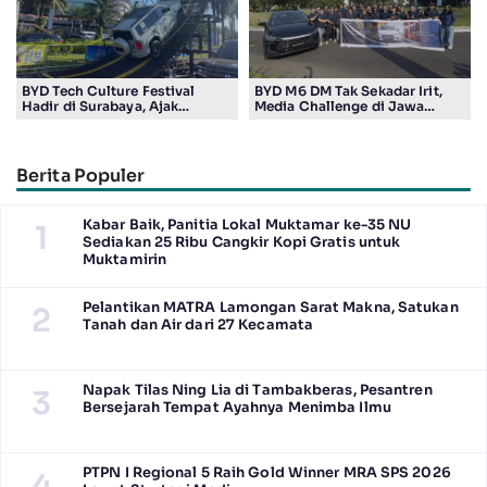
BYD Tech Culture Festival
BYD M6 DM Tak Sekadar Irit,
Hadir di Surabaya, Ajak
Media Challenge di Jawa
Masyarakat Kenali Teknologi
Timur Buktikan Pengalaman
Kendaraan Elektrifikasi
Berkendara yang Nyaman dan
Efisien
Berita Populer
Kabar Baik, Panitia Lokal Muktamar ke-35 NU
1
Sediakan 25 Ribu Cangkir Kopi Gratis untuk
Muktamirin
Pelantikan MATRA Lamongan Sarat Makna, Satukan
2
Tanah dan Air dari 27 Kecamata
Napak Tilas Ning Lia di Tambakberas, Pesantren
3
Bersejarah Tempat Ayahnya Menimba Ilmu
PTPN I Regional 5 Raih Gold Winner MRA SPS 2026
4