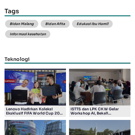
Tags
Bidan Malang
Bidan Afita
Edukasi Ibu Hamil
informasi kesehatan
Teknologi
Lenovo Hadirkan Koleksi
ISTTS dan LPK CKW Gelar
Eksklusif FIFA World Cup 2026
Workshop AI, Bekali
Edition di Surabaya, Bidik
Masyarakat Kuasai Teknologi
Penggemar Teknologi dan
Digital
Sepak Bola