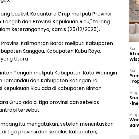
ang bauksit Kabantara Grup meliputi Provinsi
n Tengah dan Provinsi Kepulauan Riau," terang
 dalam keterangannya, Kamis (25/12/2025).
 Provinsi Kalimantan Barat meliputi Kabupaten
Seni
bupaten Sanggau, Kabupaten Kubu Raya,
Atri
ayong Utara
Wis
17 P
Seni
mantan Tengah meliputi Kabupaten Kota Waringin
Prem
n Lamandau dan Kabupaten Katingan. Ia
Trop
Ban
si Kepulauan Riau ada di Kabupaten Bintan.
Ming
Saa
ra Grup ada di tiga provinsi dan sebelas
Fin
Had
antropi tersebut.
Ming
War
Jombang itu mengatakan, setelah menuntaskan
Ban
Men
di tiga provinsi dan sebelas Kabupaten,