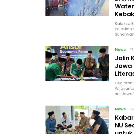
Water
Kebak
Kalaksa B
kejadian 
Suhariyan
News
1
Jalin
Jawa 
Litera
Kegiatan i
Wijayanto
se-Jawa 
News
1
Kabar 
NU Sed
untuk