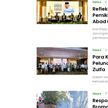
News
8
Reflek
Pemik
Abad 
Kiai Imja
dorongan 
pembarua
News
11
Para 
Pelunc
Zulfa
Dalam sam
kehadiran
News
1
Respo
Bromo