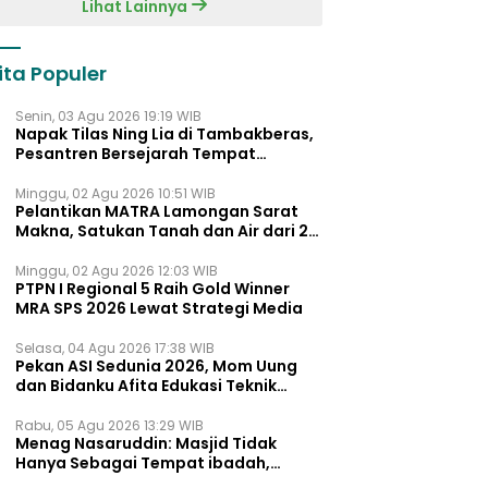
Lihat Lainnya
ita Populer
Senin, 03 Agu 2026 19:19 WIB
Napak Tilas Ning Lia di Tambakberas,
Pesantren Bersejarah Tempat
Ayahnya Menimba Ilmu
Minggu, 02 Agu 2026 10:51 WIB
Pelantikan MATRA Lamongan Sarat
Makna, Satukan Tanah dan Air dari 27
Kecamata
Minggu, 02 Agu 2026 12:03 WIB
PTPN I Regional 5 Raih Gold Winner
MRA SPS 2026 Lewat Strategi Media
Selasa, 04 Agu 2026 17:38 WIB
Pekan ASI Sedunia 2026, Mom Uung
dan Bidanku Afita Edukasi Teknik
Menyusui yang Benar untuk Dukung
ASI Eksklusif
Rabu, 05 Agu 2026 13:29 WIB
Menag Nasaruddin: Masjid Tidak
Hanya Sebagai Tempat ibadah,
Tetapi Juga Pusat Pemberdayaan