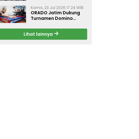
Dorong Budaya Hidup
Sehat di Surabaya
Kamis, 23 Jul 2026 17:24 WIB
ORADO Jatim Dukung
Turnamen Domino
Jurnalis Kemerdekaan
2026 di Surabaya
Lihat lainnya