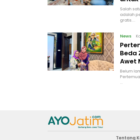
Salah sat
adalah pe
gratis.…
News
Ka
Perte
Beda 
Awet 
Belum lama
Pertemuan
…
Tentang 