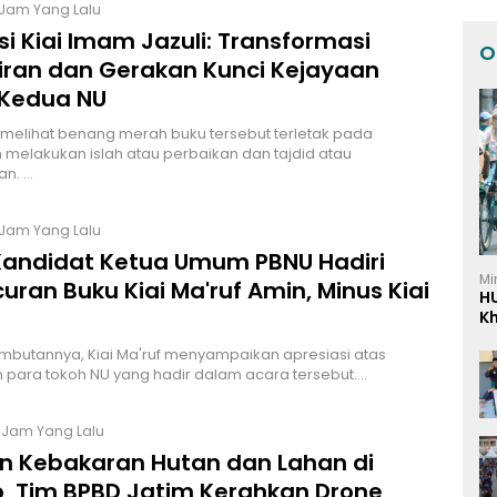
 Jam Yang Lalu
si Kiai Imam Jazuli: Transformasi
O
iran dan Gerakan Kunci Kejayaan
Kedua NU
z melihat benang merah buku tersebut terletak pada
melakukan islah atau perbaikan dan tajdid atau
n. …
 Jam Yang Lalu
Kandidat Ketua Umum PBNU Hadiri
Mi
uran Buku Kiai Ma'ruf Amin, Minus Kiai
H
K
I
butannya, Kiai Ma'ruf menyampaikan apresiasi atas
 para tokoh NU yang hadir dalam acara tersebut.…
7 Jam Yang Lalu
n Kebakaran Hutan dan Lahan di
, Tim BPBD Jatim Kerahkan Drone