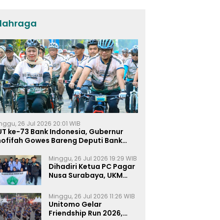
Umat dan Pendidikan
lahraga
nggu, 26 Jul 2026 20:01 WIB
UT ke-73 Bank Indonesia, Gubernur
hofifah Gowes Bareng Deputi Bank
ndonesia
Minggu, 26 Jul 2026 19:29 WIB
Dihadiri Ketua PC Pagar
Nusa Surabaya, UKM
Pagar Nusa UNIPRA
Sahkan Anggota Baru
Minggu, 26 Jul 2026 11:26 WIB
Unitomo Gelar
Friendship Run 2026,