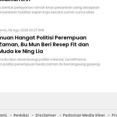
u bentuk pelayanan ramah khas pesantren yang disiapkan
nyediaan fasilitas sajian kopi secara cuma-cuma alias
mis, 06 Agu 2026 02:27 WIB
muan Hangat Politisi Perempuan
Zaman, Bu Mun Beri Resep Fit dan
Muda ke Ning Lia
 Bu Mun disambangi politisi milenial, Lia Istifhama.
 politisi perempuan beda zaman itu berlangsung gayeng.
Kami
Redaksi
Disclaimer
Pedoman Media Siber
Pr