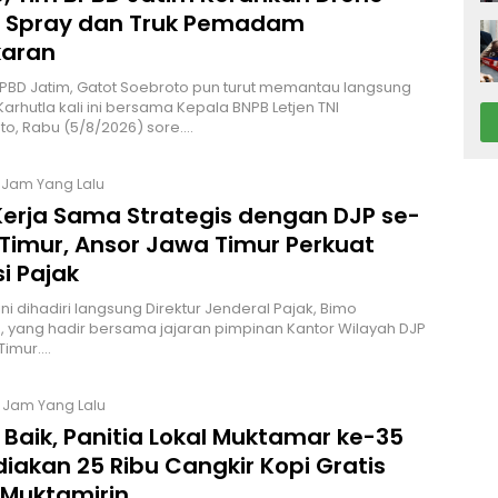
 Spray dan Truk Pemadam
aran
PBD Jatim, Gatot Soebroto pun turut memantau langsung
Karhutla kali ini bersama Kepala BNPB Letjen TNI
to, Rabu (5/8/2026) sore.…
7 Jam Yang Lalu
 Kerja Sama Strategis dengan DJP se-
Timur, Ansor Jawa Timur Perkuat
si Pajak
ni dihadiri langsung Direktur Jenderal Pajak, Bimo
, yang hadir bersama jajaran pimpinan Kantor Wilayah DJP
Timur.…
9 Jam Yang Lalu
Baik, Panitia Lokal Muktamar ke-35
iakan 25 Ribu Cangkir Kopi Gratis
 Muktamirin