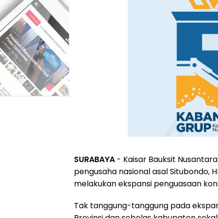
SURABAYA
- Kaisar Bauksit Nusantar
pengusaha nasional asal Situbondo, H
melakukan ekspansi penguasaan kons
Tak tanggung-tanggung pada ekspans
Provinsi dan sebelas kabupaten sekali