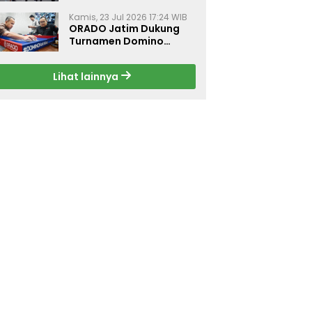
Dorong Budaya Hidup
Sehat di Surabaya
Kamis, 23 Jul 2026 17:24 WIB
ORADO Jatim Dukung
Turnamen Domino
Jurnalis Kemerdekaan
2026 di Surabaya
Lihat lainnya