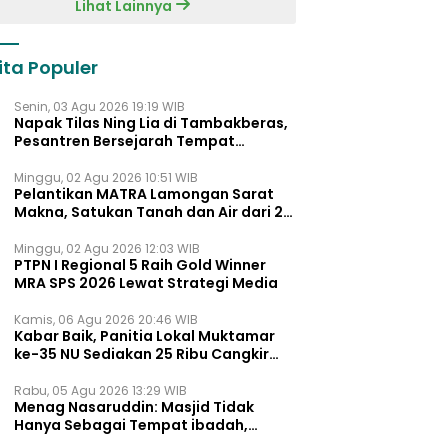
Lihat Lainnya
ita Populer
Senin, 03 Agu 2026 19:19 WIB
Napak Tilas Ning Lia di Tambakberas,
Pesantren Bersejarah Tempat
Ayahnya Menimba Ilmu
Minggu, 02 Agu 2026 10:51 WIB
Pelantikan MATRA Lamongan Sarat
Makna, Satukan Tanah dan Air dari 27
Kecamata
Minggu, 02 Agu 2026 12:03 WIB
PTPN I Regional 5 Raih Gold Winner
MRA SPS 2026 Lewat Strategi Media
Kamis, 06 Agu 2026 20:46 WIB
Kabar Baik, Panitia Lokal Muktamar
ke-35 NU Sediakan 25 Ribu Cangkir
Kopi Gratis untuk Muktamirin
Rabu, 05 Agu 2026 13:29 WIB
Menag Nasaruddin: Masjid Tidak
Hanya Sebagai Tempat ibadah,
Tetapi Juga Pusat Pemberdayaan