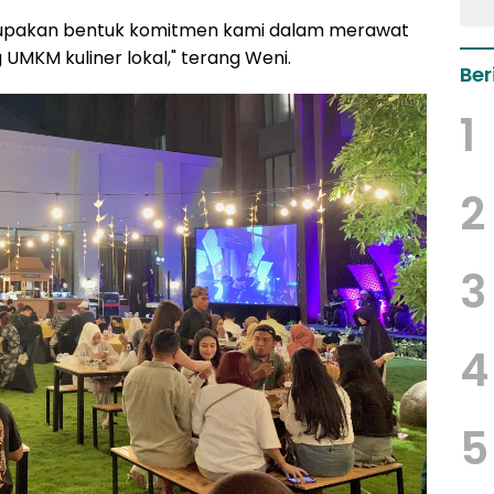
erupakan bentuk komitmen kami dalam merawat
 UMKM kuliner lokal," terang Weni.
Ber
1
2
3
4
5