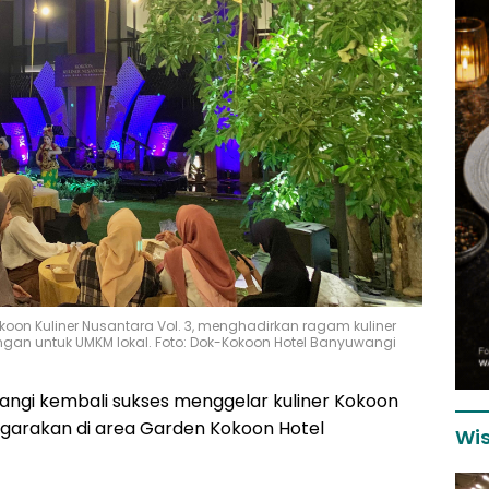
oon Kuliner Nusantara Vol. 3, menghadirkan ragam kuliner
ungan untuk UMKM lokal. Foto: Dok-Kokoon Hotel Banyuwangi
ngi kembali sukses menggelar kuliner Kokoon
nggarakan di area Garden Kokoon Hotel
Wis