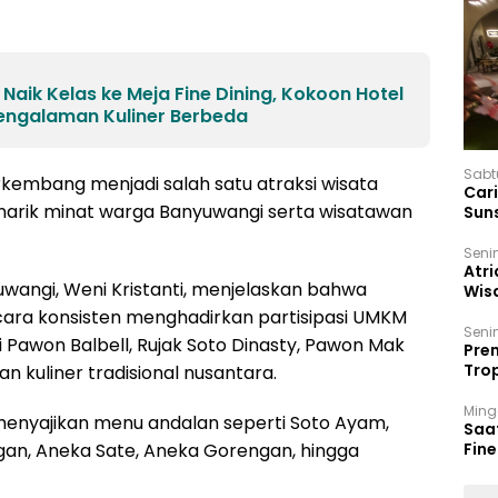
aik Kelas ke Meja Fine Dining, Kokoon Hotel
engalaman Kuliner Berbeda
Sabt
erkembang menjadi salah satu atraksi wisata
Car
narik minat warga Banyuwangi serta wisatawan
Sun
Seni
Atri
wangi, Weni Kristanti, menjelaskan bahwa
Wis
17 P
cara konsisten menghadirkan partisipasi UMKM
Seni
 Pawon Balbell, Rujak Soto Dinasty, Pawon Mak
Prem
Trop
n kuliner tradisional nusantara.
Ban
Ming
menyajikan menu andalan seperti Soto Ayam,
Saa
an, Aneka Sate, Aneka Gorengan, hingga
Fin
Had