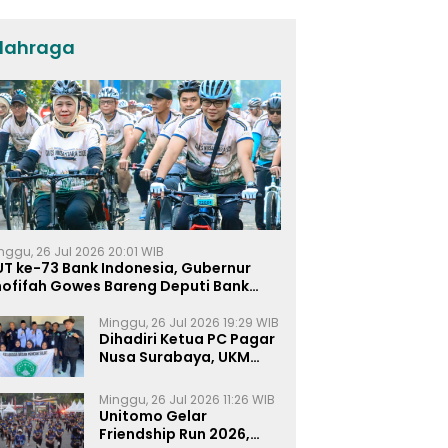
Umat dan Pendidikan
lahraga
nggu, 26 Jul 2026 20:01 WIB
UT ke-73 Bank Indonesia, Gubernur
hofifah Gowes Bareng Deputi Bank
ndonesia
Minggu, 26 Jul 2026 19:29 WIB
Dihadiri Ketua PC Pagar
Nusa Surabaya, UKM
Pagar Nusa UNIPRA
Sahkan Anggota Baru
Minggu, 26 Jul 2026 11:26 WIB
Unitomo Gelar
Friendship Run 2026,