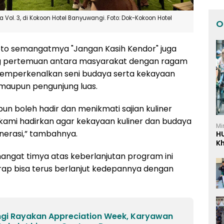
Vol. 3, di Kokoon Hotel Banyuwangi. Foto: Dok-Kokoon Hotel
O
moto semangatmya "Jangan Kasih Kendor" juga
ang pertemuan antara masyarakat dengan ragam
s memperkenalkan seni budaya serta kekayaan
maupun pengunjung luas.
un boleh hadir dan menikmati sajian kuliner
 kami hadirkan agar kekayaan kuliner dan budaya
Mi
enerasi,” tambahnya.
H
K
I
mangat timya atas keberlanjutan program ini
harap bisa terus berlanjut kedepannya dengan
gi Rayakan Appreciation Week, Karyawan