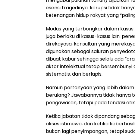
mengabdi puluhan tahun) dijadikan ru
esensi tragedinya: korupsi tidak ha
ketenangan hidup rakyat yang “paling 
Modus yang terbongkar dalam kasus ini
juga berlaku di kasus-kasus lain: pe
direkayasa, konsultan yang merekaya
digunakan sebagai saluran penyedot
dibuat kabur sehingga selalu ada “o
aktor intelektual tetap bersembunyi di
sistematis, dan berlapis.
Namun pertanyaan yang lebih dalam
berulang? Jawabannya tidak hanya te
pengawasan, tetapi pada fondasi etik
Ketika jabatan tidak dipandang seba
akses istimewa, dan ketika keberhasil
bukan lagi penyimpangan, tetapi sud