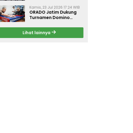
Dorong Budaya Hidup
Sehat di Surabaya
Kamis, 23 Jul 2026 17:24 WIB
ORADO Jatim Dukung
Turnamen Domino
Jurnalis Kemerdekaan
2026 di Surabaya
Lihat lainnya