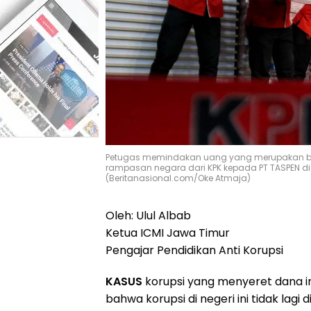
Petugas memindakan uang yang merupakan b
rampasan negara dari KPK kepada PT TASPEN di G
(Beritanasional.com/Oke Atmaja)
Oleh: Ulul Albab
Ketua ICMI Jawa Timur
Pengajar Pendidikan Anti Korupsi
KASUS
korupsi yang menyeret dana 
bahwa korupsi di negeri ini tidak lag