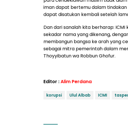
para cendekiawan muslim tidak diam 
iman dapat bertemu dalam tindakan s
dapat disatukan kembali setelah lama
Dan dari sanalah kita berharap: ICM
sekadar nama yang dikenang, dengan
membangun bangsa ke arah yang cemer
sebagai mitra pemerintah dalam me
Thoyyibatun wa Robbun Ghofur.
Editor :
Alim Perdana
korupsi
Ulul Albab
ICMI
taspe