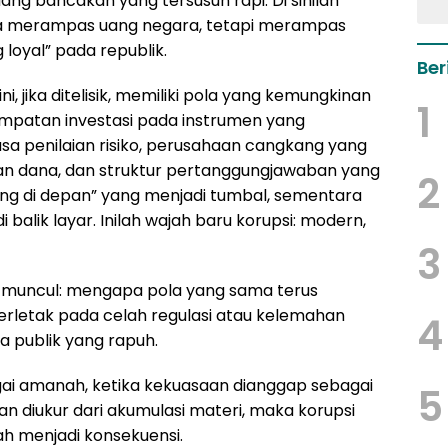
ang bancakan yang tersusun rapi. Di sinilah
nya merampas uang negara, tetapi merampas
loyal” pada republik.
Ber
, jika ditelisik, memiliki pola yang kemungkinan
1
nempatan investasi pada instrumen yang
sa penilaian risiko, perusahaan cangkang yang
an dana, dan struktur pertanggungjawaban yang
2
rang di depan” yang menjadi tumbal, sementara
 balik layar. Inilah wajah baru korupsi: modern,
3
 muncul: mengapa pola yang sama terus
rletak pada celah regulasi atau kelemahan
4
a publik yang rapuh.
gai amanah, ketika kekuasaan dianggap sebagai
5
an diukur dari akumulasi materi, maka korupsi
ah menjadi konsekuensi.