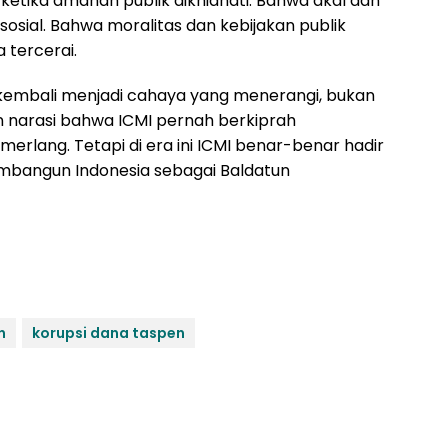
ketika amanah publik dikhianati. Bahwa akal dan
osial. Bahwa moralitas dan kebijakan publik
 tercerai.
I kembali menjadi cahaya yang menerangi, bukan
 narasi bahwa ICMI pernah berkiprah
lang. Tetapi di era ini ICMI benar-benar hadir
mbangun Indonesia sebagai Baldatun
n
korupsi dana taspen