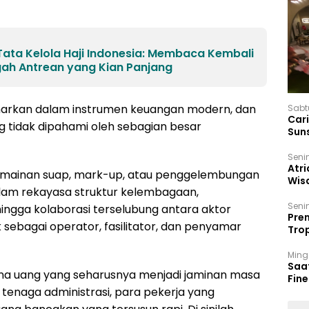
ata Kelola Haji Indonesia: Membaca Kembali
ngah Antrean yang Kian Panjang
amarkan dalam instrumen keuangan modern, dan
Sabt
Car
 tidak dipahami oleh sebagian besar
Sun
Seni
Atri
ermainan suap, mark-up, atau penggelembungan
Wis
lam rekayasa struktur kelembagaan,
17 P
Seni
hingga kolaborasi terselubung antara aktor
Prem
 sebagai operator, fasilitator, dan penyamar
Trop
Ban
Ming
Saa
a uang yang seharusnya menjadi jaminan masa
Fin
, tenaga administrasi, para pekerja yang
Had