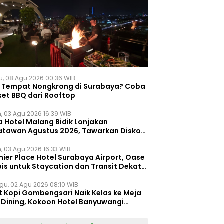
u, 08 Agu 2026 00:36 WIB
i Tempat Nongkrong di Surabaya? Coba
set BBQ dari Rooftop
n, 03 Agu 2026 16:39 WIB
a Hotel Malang Bidik Lonjakan
atawan Agustus 2026, Tawarkan Diskon
ersen untuk Menginap dan Kuliner
n, 03 Agu 2026 16:33 WIB
ier Place Hotel Surabaya Airport, Oase
is untuk Staycation dan Transit Dekat
dara Juanda
gu, 02 Agu 2026 08:10 WIB
t Kopi Gombengsari Naik Kelas ke Meja
e Dining, Kokoon Hotel Banyuwangi
irkan Pengalaman Kuliner Berbeda