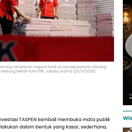
arang rampasan negara saat acara penyerahan barang
edung Merah Putih KPK, Jakarta, Kamis (20/11/2025).
Wis
investasi TASPEN kembali membuka mata publik
i dilakukan dalam bentuk yang kasar, sederhana,