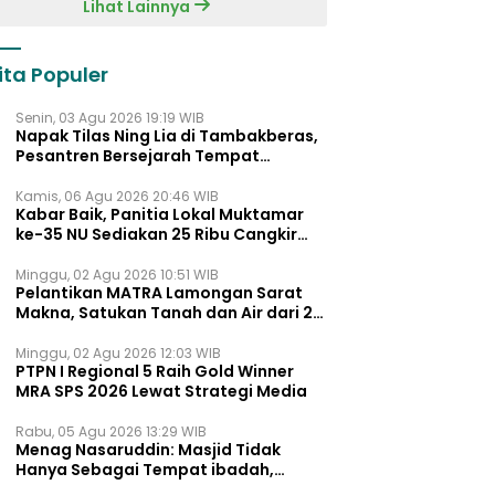
Lihat Lainnya
ita Populer
Senin, 03 Agu 2026 19:19 WIB
Napak Tilas Ning Lia di Tambakberas,
Pesantren Bersejarah Tempat
Ayahnya Menimba Ilmu
Kamis, 06 Agu 2026 20:46 WIB
Kabar Baik, Panitia Lokal Muktamar
ke-35 NU Sediakan 25 Ribu Cangkir
Kopi Gratis untuk Muktamirin
Minggu, 02 Agu 2026 10:51 WIB
Pelantikan MATRA Lamongan Sarat
Makna, Satukan Tanah dan Air dari 27
Kecamata
Minggu, 02 Agu 2026 12:03 WIB
PTPN I Regional 5 Raih Gold Winner
MRA SPS 2026 Lewat Strategi Media
Rabu, 05 Agu 2026 13:29 WIB
Menag Nasaruddin: Masjid Tidak
Hanya Sebagai Tempat ibadah,
Tetapi Juga Pusat Pemberdayaan