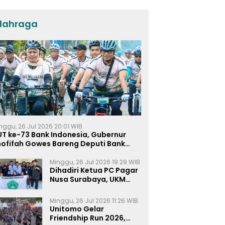
Umat dan Pendidikan
lahraga
nggu, 26 Jul 2026 20:01 WIB
UT ke-73 Bank Indonesia, Gubernur
hofifah Gowes Bareng Deputi Bank
ndonesia
Minggu, 26 Jul 2026 19:29 WIB
Dihadiri Ketua PC Pagar
Nusa Surabaya, UKM
Pagar Nusa UNIPRA
Sahkan Anggota Baru
Minggu, 26 Jul 2026 11:26 WIB
Unitomo Gelar
Friendship Run 2026,