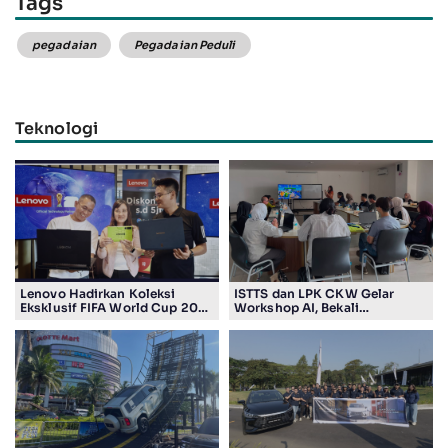
Tags
pegadaian
Pegadaian Peduli
Teknologi
Lenovo Hadirkan Koleksi
ISTTS dan LPK CKW Gelar
Eksklusif FIFA World Cup 2026
Workshop AI, Bekali
Edition di Surabaya, Bidik
Masyarakat Kuasai Teknologi
Penggemar Teknologi dan
Digital
Sepak Bola