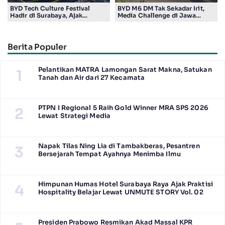
BYD Tech Culture Festival
BYD M6 DM Tak Sekadar Irit,
Hadir di Surabaya, Ajak
Media Challenge di Jawa
Masyarakat Kenali Teknologi
Timur Buktikan Pengalaman
Kendaraan Elektrifikasi
Berkendara yang Nyaman dan
Efisien
Berita Populer
Pelantikan MATRA Lamongan Sarat Makna, Satukan
1
Tanah dan Air dari 27 Kecamata
PTPN I Regional 5 Raih Gold Winner MRA SPS 2026
2
Lewat Strategi Media
Napak Tilas Ning Lia di Tambakberas, Pesantren
3
Bersejarah Tempat Ayahnya Menimba Ilmu
Himpunan Humas Hotel Surabaya Raya Ajak Praktisi
4
Hospitality Belajar Lewat UNMUTE STORY Vol. 02
Presiden Prabowo Resmikan Akad Massal KPR