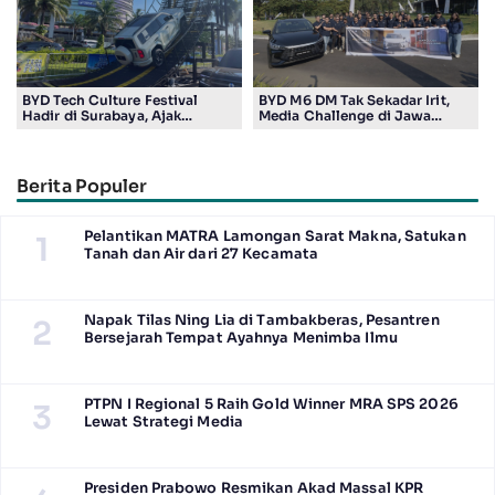
BYD Tech Culture Festival
BYD M6 DM Tak Sekadar Irit,
Hadir di Surabaya, Ajak
Media Challenge di Jawa
Masyarakat Kenali Teknologi
Timur Buktikan Pengalaman
Kendaraan Elektrifikasi
Berkendara yang Nyaman dan
Efisien
Berita Populer
Pelantikan MATRA Lamongan Sarat Makna, Satukan
1
Tanah dan Air dari 27 Kecamata
Napak Tilas Ning Lia di Tambakberas, Pesantren
2
Bersejarah Tempat Ayahnya Menimba Ilmu
PTPN I Regional 5 Raih Gold Winner MRA SPS 2026
3
Lewat Strategi Media
Presiden Prabowo Resmikan Akad Massal KPR