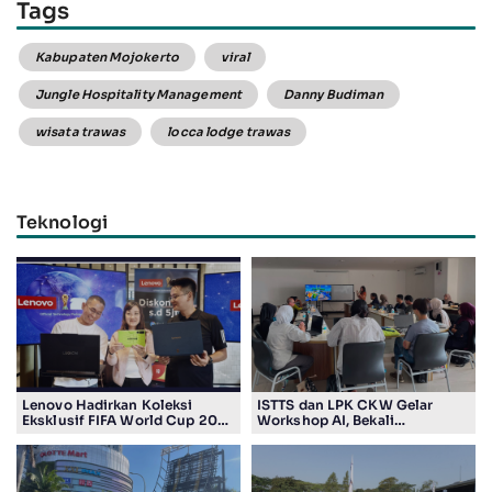
Tags
Kabupaten Mojokerto
viral
Jungle Hospitality Management
Danny Budiman
wisata trawas
locca lodge trawas
Teknologi
Lenovo Hadirkan Koleksi
ISTTS dan LPK CKW Gelar
Eksklusif FIFA World Cup 2026
Workshop AI, Bekali
Edition di Surabaya, Bidik
Masyarakat Kuasai Teknologi
Penggemar Teknologi dan
Digital
Sepak Bola