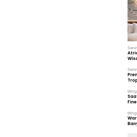
Seni
Atri
Wis
17 P
Seni
Prem
Trop
Ban
Ming
Saa
Fin
Had
Ming
War
Ban
Men