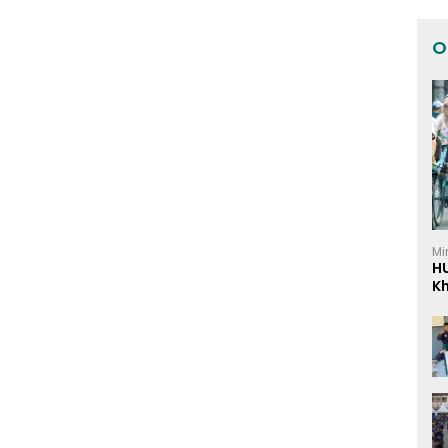
O
Mi
H
K
I