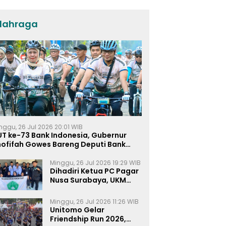
dan KPP di Jatim
lahraga
nggu, 26 Jul 2026 20:01 WIB
UT ke-73 Bank Indonesia, Gubernur
hofifah Gowes Bareng Deputi Bank
ndonesia
Minggu, 26 Jul 2026 19:29 WIB
Dihadiri Ketua PC Pagar
Nusa Surabaya, UKM
Pagar Nusa UNIPRA
Sahkan Anggota Baru
Minggu, 26 Jul 2026 11:26 WIB
Unitomo Gelar
Friendship Run 2026,