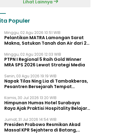
Lihat Lainnya
ita Populer
Minggu, 02 Agu 2026 10:51 WIB
Pelantikan MATRA Lamongan Sarat
Makna, Satukan Tanah dan Air dari 27
Kecamata
Minggu, 02 Agu 2026 12:03 WIB
PTPN I Regional 5 Raih Gold Winner
MRA SPS 2026 Lewat Strategi Media
Senin, 03 Agu 2026 19:19 WIB
Napak Tilas Ning Lia di Tambakberas,
Pesantren Bersejarah Tempat
Ayahnya Menimba Ilmu
Kamis, 30 Jul 2026 13:20 WIB
Himpunan Humas Hotel Surabaya
Raya Ajak Praktisi Hospitality Belajar
Lewat UNMUTE STORY Vol. 02
Jumat, 31 Jul 2026 14:54 WIB
Presiden Prabowo Resmikan Akad
Massal KPR Sejahtera di Batang,
Khofifah Dukung Penuh Program FLPP