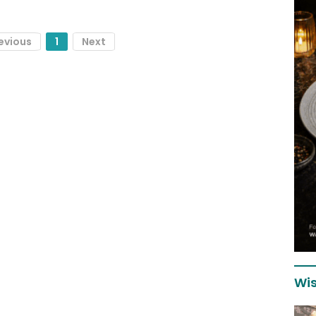
evious
1
Next
Wis