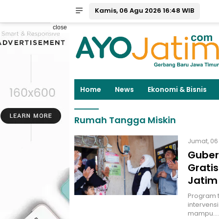
Kamis, 06 Agu 2026 16:48 WIB
close
Home
News
Ekonomi & Bisnis
Rumah Tangga Miskin
Jumat, 06 
Gubern
Grati
Jatim
Program t
interven
mampu.…