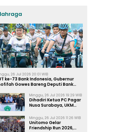
ASI Eksklusif
lahraga
nggu, 26 Jul 2026 20:01 WIB
UT ke-73 Bank Indonesia, Gubernur
hofifah Gowes Bareng Deputi Bank
ndonesia
Minggu, 26 Jul 2026 19:29 WIB
Dihadiri Ketua PC Pagar
Nusa Surabaya, UKM
Pagar Nusa UNIPRA
Sahkan Anggota Baru
Minggu, 26 Jul 2026 11:26 WIB
Unitomo Gelar
Friendship Run 2026,