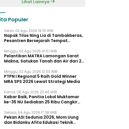
Lihat Lainnya
ita Populer
Senin, 03 Agu 2026 19:19 WIB
Napak Tilas Ning Lia di Tambakberas,
Pesantren Bersejarah Tempat
Ayahnya Menimba Ilmu
Minggu, 02 Agu 2026 10:51 WIB
Pelantikan MATRA Lamongan Sarat
Makna, Satukan Tanah dan Air dari 27
Kecamata
Minggu, 02 Agu 2026 12:03 WIB
PTPN I Regional 5 Raih Gold Winner
MRA SPS 2026 Lewat Strategi Media
Kamis, 06 Agu 2026 20:46 WIB
Kabar Baik, Panitia Lokal Muktamar
ke-35 NU Sediakan 25 Ribu Cangkir
Kopi Gratis untuk Muktamirin
Selasa, 04 Agu 2026 17:38 WIB
Pekan ASI Sedunia 2026, Mom Uung
dan Bidanku Afita Edukasi Teknik
Menyusui yang Benar untuk Dukung