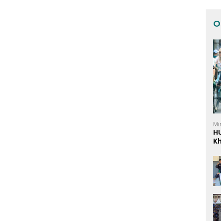
O
Mi
H
K
I