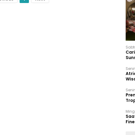
Sabt
Car
Sun
Seni
Atri
Wis
17 P
Seni
Prem
Trop
Ban
Ming
Saa
Fin
Had