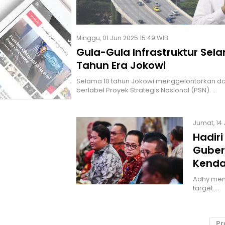
Minggu, 01 Jun 2025 15:49 WIB
Gula-Gula Infrastruktur Sel
Tahun Era Jokowi
Selama 10 tahun Jokowi menggelontorkan dan
berlabel Proyek Strategis Nasional (PSN). …
Jumat, 14 
Hadiri
Guber
Kendal
Adhy meng
target.…
Pr